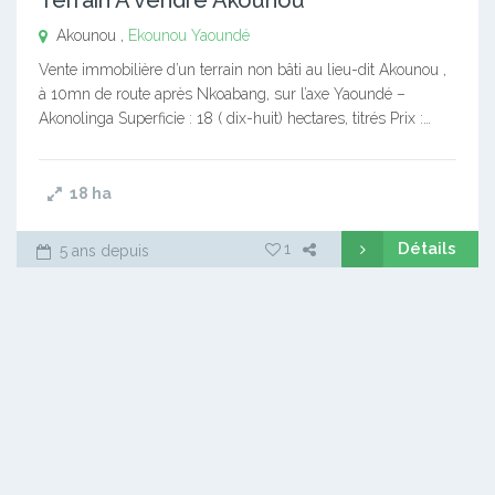
Akounou ,
Ekounou
Yaoundé
Vente immobilière d’un terrain non bâti au lieu-dit Akounou ,
à 10mn de route après Nkoabang, sur l’axe Yaoundé –
Akonolinga Superficie : 18 ( dix-huit) hectares, titrés Prix :…
18
ha
Détails
1
5 ans depuis