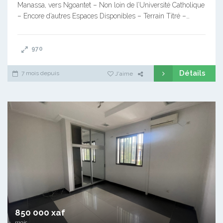
Manassa, vers Ngoantet – Non loin de l’Université Catholique
– Encore d’autres Espaces Disponibles – Terrain Titré –…
970
Détails
7 mois depuis
J'aime
850 000 xaf
mois