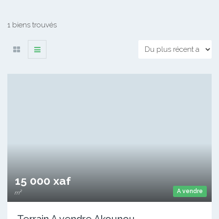
1 biens trouvés
15 000 xaf
A vendre
m²
Terrain A vendre Akounou