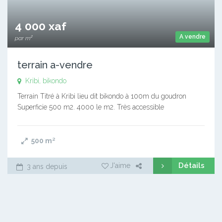
4 000 xaf
A vendre
par m²
terrain a-vendre
Kribi, bikondo
Terrain Titré à Kribi lieu dit bikondo à 100m du goudron
Superficie 500 m2. 4000 le m2. Très accessible
500
m²
Détails
J'aime
3 ans depuis