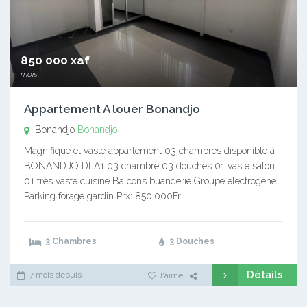
850 000 xaf
mois
Appartement A louer Bonandjo
Bonandjo
Bonandjo
Magnifique et vaste appartement 03 chambres disponible à
BONANDJO DLA1 03 chambre 03 douches 01 vaste salon
01 très vaste cuisine Balcons buanderie Groupe électrogène
Parking forage gardin Prx: 850.000Fr…
3 Chambres
3 Douches
Détails
7 mois depuis
J'aime