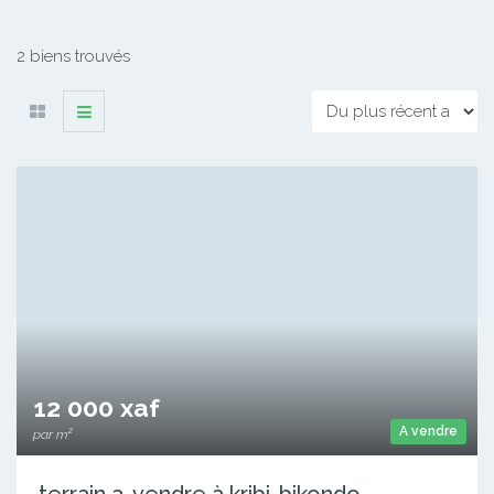
2 biens trouvés
12 000 xaf
A vendre
par m²
terrain a-vendre à kribi-bikondo