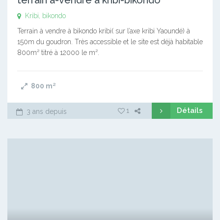
Kribi, bikondo
Terrain à vendre à bikondo kribi( sur l’axe kribi Yaoundé) à
150m du goudron. Très accessible et le site est déjà habitable
800m² titré à 12000 le m².
800
m²
Détails
1
3 ans depuis