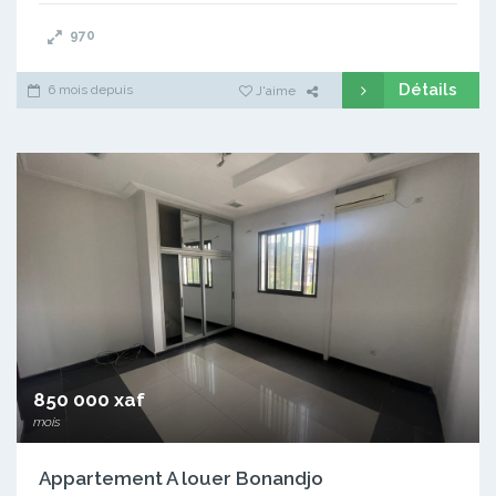
970
Détails
6 mois depuis
J'aime
850 000 xaf
mois
Appartement A louer Bonandjo