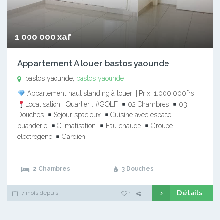
1 000 000 xaf
Appartement A louer bastos yaounde
bastos yaounde,
bastos yaounde
Appartement haut standing à louer || Prix: 1.000.000frs
Localisation | Quartier : #GOLF
02 Chambres
03
Douches
Séjour spacieux
Cuisine avec espace
buanderie
Climatisation
Eau chaude
Groupe
électrogène
Gardien…
2 Chambres
3 Douches
Détails
7 mois depuis
1