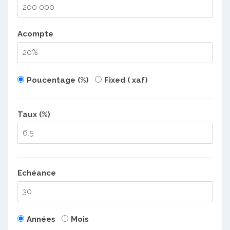
Acompte
Poucentage (%)
Fixed ( xaf)
Taux (%)
Echéance
Années
Mois