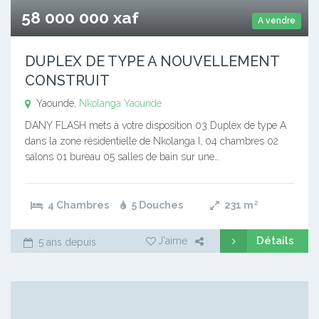
58 000 000 xaf
A vendre
DUPLEX DE TYPE A NOUVELLEMENT
CONSTRUIT
Yaounde,
Nkolanga
Yaoundé
DANY FLASH mets à votre disposition 03 Duplex de type A
dans la zone résidentielle de Nkolanga I, 04 chambres 02
salons 01 bureau 05 salles de bain sur une…
4 Chambres
5 Douches
231
m²
Détails
J'aime
5 ans depuis