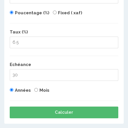
Poucentage (%)
Fixed ( xaf)
Taux (%)
Echéance
Années
Mois
Calculer