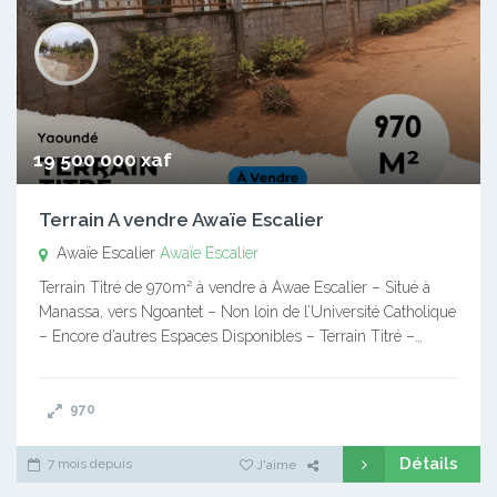
19 500 000 xaf
Terrain A vendre Awaïe Escalier
Awaïe Escalier
Awaïe Escalier
Terrain Titré de 970m² à vendre à Awae Escalier – Situé à
Manassa, vers Ngoantet – Non loin de l’Université Catholique
– Encore d’autres Espaces Disponibles – Terrain Titré –…
970
Détails
7 mois depuis
J'aime