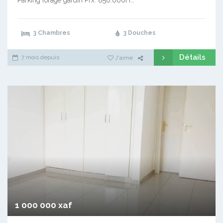
Parking forage gardin Prx: 850.000Fr…
3 Chambres
3 Douches
Détails
7 mois depuis
J'aime
1 000 000 xaf