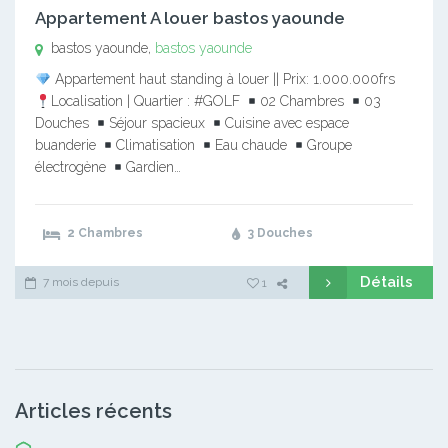
Appartement A louer bastos yaounde
bastos yaounde,
bastos yaounde
Appartement haut standing à louer || Prix: 1.000.000frs
Localisation | Quartier : #GOLF
02 Chambres
03
Douches
Séjour spacieux
Cuisine avec espace
buanderie
Climatisation
Eau chaude
Groupe
électrogène
Gardien…
2 Chambres
3 Douches
Détails
7 mois depuis
1
Articles récents