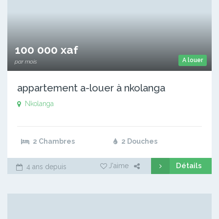
100 000 xaf
A louer
par mois
appartement a-louer à nkolanga
Nkolanga
2 Chambres
2 Douches
Détails
J'aime
4 ans depuis