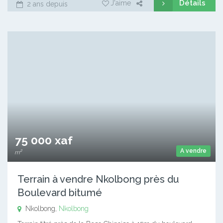
Détails
J'aime
2 ans depuis
75 000 xaf
A vendre
m²
Terrain à vendre Nkolbong près du
Boulevard bitumé
Nkolbong,
Nkolbong