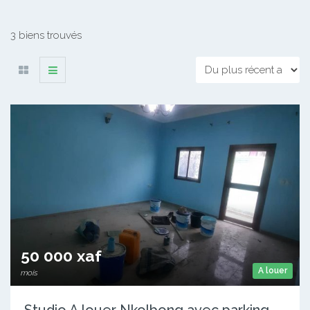
3 biens trouvés
50 000 xaf
A louer
mois
Studio A louer Nkolbong avec parking