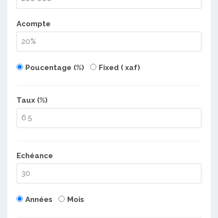
Acompte
Poucentage (%)
Fixed ( xaf)
Taux (%)
Echéance
Années
Mois