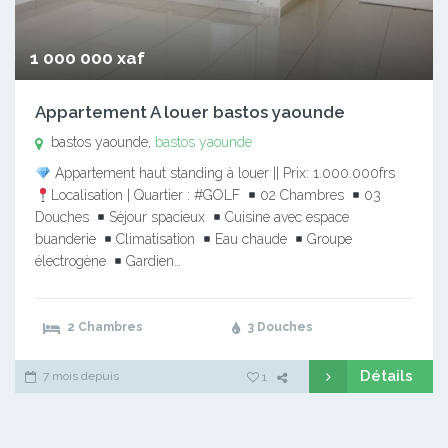
1 000 000 xaf
Appartement A louer bastos yaounde
bastos yaounde,
bastos yaounde
Appartement haut standing à louer || Prix: 1.000.000frs
Localisation | Quartier : #GOLF
02 Chambres
03
Douches
Séjour spacieux
Cuisine avec espace
buanderie
Climatisation
Eau chaude
Groupe
électrogène
Gardien…
2 Chambres
3 Douches
Détails
7 mois depuis
1