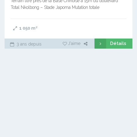
Terrain titré près de la Base Chinoise à 15m du boulevard
Total Nkolbong – Stade Japoma Mutation totale
1 050
m²
Détails
J'aime
3 ans depuis