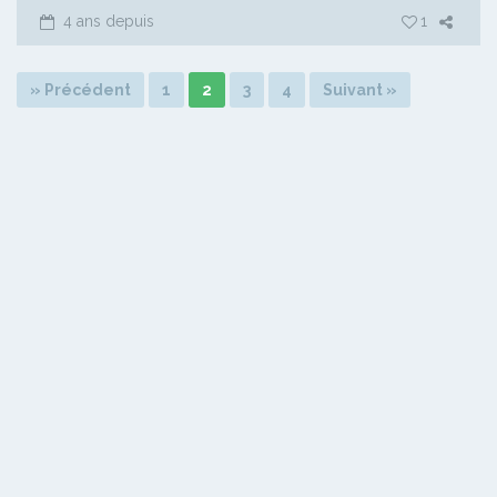
4 ans depuis
1
» Précédent
1
2
3
4
Suivant »