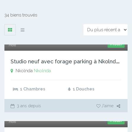
34 biens trouvés
60 000 xaf
A louer
mois
S
tudio neuf avec forage parking à Nkolnda. Accès à pieds.
Nkolnda
Nkolnda
1 Chambres
1 Douches
3 ans depuis
J'aime
75 000 xaf
A louer
mois