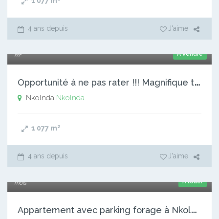
1 077
m²
4 ans depuis
J'aime
50 000 xaf
A vendre
m²
O
pportunité à ne pas rater !!! Magnifique terrain Commercial
Nkolnda
Nkolnda
1 077
m²
4 ans depuis
J'aime
100 000 xaf
A louer
mois
A
ppartement avec parking forage à Nkolnda. 3 chambres 1 dou