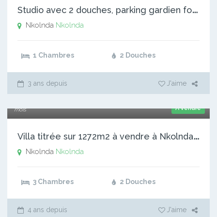
S
tudio avec 2 douches, parking gardien forage à Nkolnda.
Nkolnda
Nkolnda
1 Chambres
2 Douches
3 ans depuis
J'aime
55 000 000 xaf
A vendre
mois
V
illa titrée sur 1272m2 à vendre à Nkolnda lycée, à 300m de
Nkolnda
Nkolnda
3 Chambres
2 Douches
4 ans depuis
J'aime