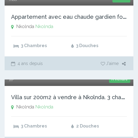
A
ppartement avec eau chaude gardien forage Parking à Nkolnda
Nkolnda
Nkolnda
3 Chambres
3 Douches
4 ans depuis
J'aime
30 000 000 xaf
A vendre
m²
V
illa sur 200m2 à vendre à Nkolnda. 3 chambres 2 douches, sa
Nkolnda
Nkolnda
3 Chambres
2 Douches