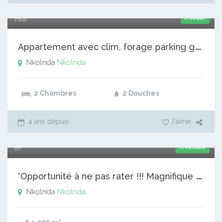
120 000 xaf
A louer
mois
A
ppartement avec clim, forage parking gardien à Nkolnda. 2 c
Nkolnda
Nkolnda
2 Chambres
2 Douches
4 ans depuis
J'aime
50 000 xaf
A vendre
m²
*
Opportunité à ne pas rater !!! Magnifique terrain Commercia
Nkolnda
Nkolnda