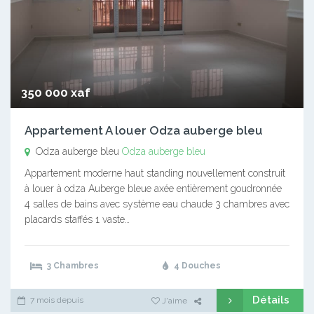
350 000 xaf
Appartement A louer Odza auberge bleu
Odza auberge bleu
Odza auberge bleu
Appartement moderne haut standing nouvellement construit
à louer à odza Auberge bleue axée entièrement goudronnée
4 salles de bains avec système eau chaude 3 chambres avec
placards staffés 1 vaste…
3 Chambres
4 Douches
Détails
7 mois depuis
J'aime