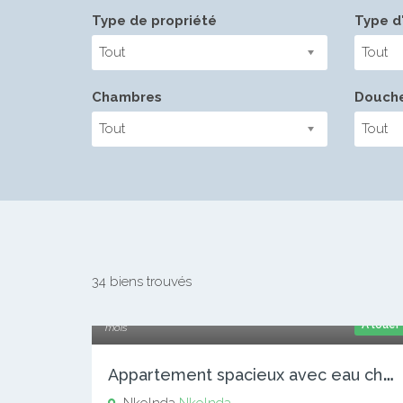
Type de propriété
Type d'
Tout
Tout
Chambres
Douch
Tout
Tout
34 biens trouvés
150 000 xaf
A louer
mois
A
ppartement spacieux avec eau chaude a Nkolnda. 2 chambres 3