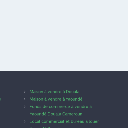
Maison à vendre à Douala
é
Maison à vendre à Yaoundé
Fonds de commerce à vendre à
Yaoundé Douala Cameroun
Local commercial et bureau à louer