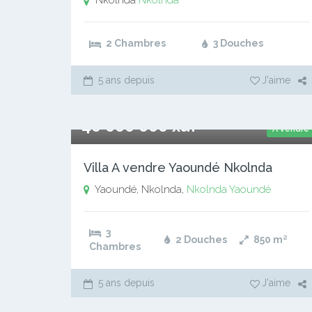
Nkolnda
Nkolnda
2 Chambres
3 Douches
5 ans depuis
J'aime
40 000 000 xaf
A vendre
Villa A vendre Yaoundé Nkolnda
Yaoundé, Nkolnda,
Nkolnda
Yaoundé
3
2 Douches
850
m²
Chambres
5 ans depuis
J'aime