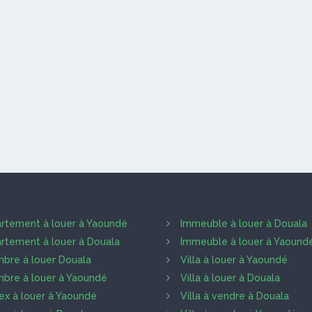
rtement à louer à Yaoundé
Immeuble à louer à Douala
rtement à louer à Douala
Immeuble à louer à Yaound
bre à louer Douala
Villa à louer à Yaoundé
bre à louer à Yaoundé
Villa à louer à Douala
ex à louer à Yaoundé
Villa à vendre à Douala