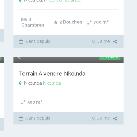
Nkolnda,
Nkolnda
Yaoundé
3
2 Douches
700
m²
Chambres
5 ans depuis
J'aime
15 000 xaf
A vendre
m²
Terrain A vendre Nkolnda
Nkolnda
Nkolnda
500
m²
5 ans depuis
J'aime