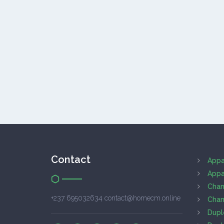
Contact
Appa
Appa
Cham
+237 695032634 contact@homecm.online
Cham
Dupl