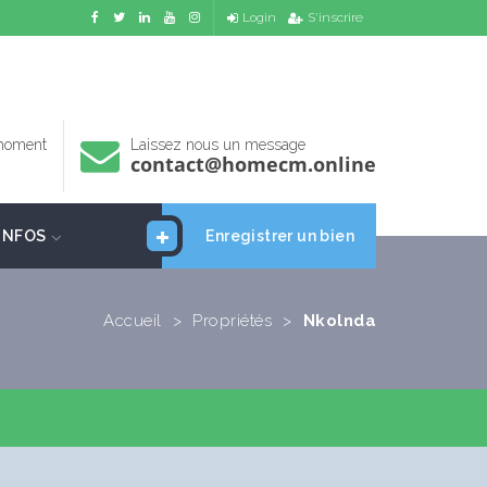
Login
S'inscrire
 moment
Laissez nous un message
contact@homecm.online
INFOS
Enregistrer un bien
Accueil
>
Propriétés
>
Nkolnda