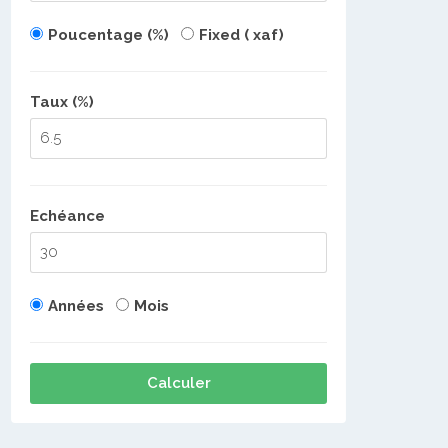
Poucentage (%)
Fixed ( xaf)
Taux (%)
Echéance
Années
Mois
Calculer