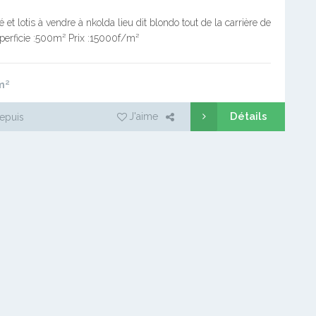
ré et lotis à vendre à nkolda lieu dit blondo tout de la carrière de
perficie :500m² Prix :15000f/m²
m²
Détails
J'aime
epuis