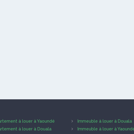
rtement à louer à Yaoundé
Immeuble à louer à Douala
rtement à louer à Douala
Immeuble à louer à Yaound