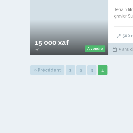
Terrain tit
gravier Su
500
15 000 xaf
A vendre
5 ans d
m²
» Précédent
1
2
3
4