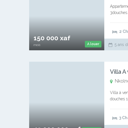
Apparteme
3douches….
client: 10
2 C
150 000 xaf
A louer
5 ans d
mois
Villa 
Nkoln
Villa à v
douches 1 
694073779 
3 C