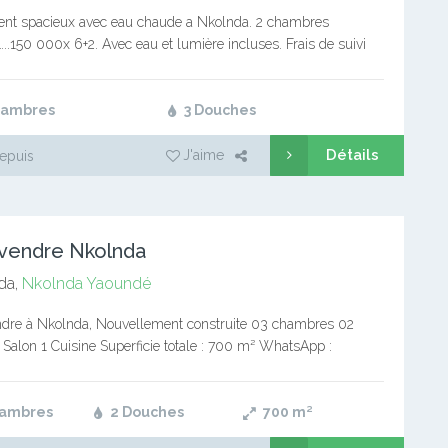
nt spacieux avec eau chaude a Nkolnda. 2 chambres
.150 000x 6+2. Avec eau et lumière incluses. Frais de suivi
 000 FCFA valable jusqu’à validation Commission: 1 mois…
hambres
3 Douches
Détails
J'aime
epuis
A vendre Nkolnda
da,
Nkolnda
Yaoundé
endre à Nkolnda, Nouvellement construite 03 chambres 02
Salon 1 Cuisine Superficie totale : 700 m² WhatsApp :
Prix de vente : 42 millions ,…
hambres
2 Douches
700
m²