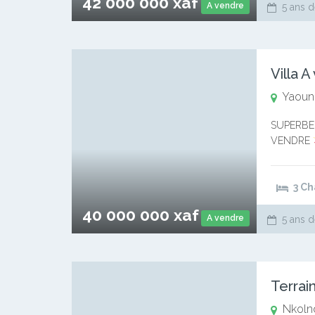
42 000 000 xaf
A vendre
5 ans d
Villa 
Yaound
SUPERBE
VENDRE
NKOLNDA (
carrés * S
3 C
40 000 000 xaf
A vendre
5 ans d
Terrai
Nkoln