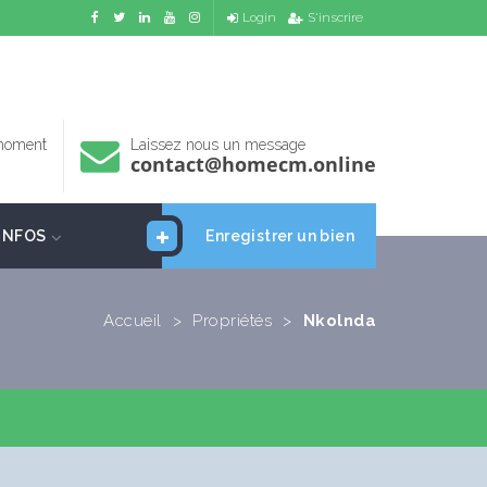
Login
S'inscrire
 moment
Laissez nous un message
contact@homecm.online
INFOS
Enregistrer un bien
Accueil
>
Propriétés
>
Nkolnda