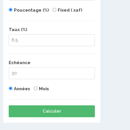
Poucentage (%)
Fixed ( xaf)
Taux (%)
Echéance
Années
Mois
Calculer