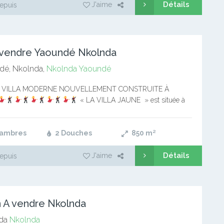
Détails
J'aime
epuis
A vendre Yaoundé Nkolnda
é, Nkolnda,
Nkolnda
Yaoundé
 VILLA MODERNE NOUVELLEMENT CONSTRUITE À
« LA VILLA JAUNE » est située à
 après Odza ) YAOUNDE * Superficie totale : 850 mètres
uperficie…
hambres
2 Douches
850
m²
Détails
J'aime
epuis
n A vendre Nkolnda
da
Nkolnda