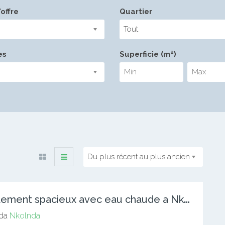
offre
Quartier
Tout
es
Superficie (m²)
Du plus récent au plus ancien
A
ppartement spacieux avec eau chaude a Nkolnda. 2 chambres 3
da
Nkolnda