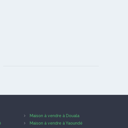
Maison à vendre à Douala
é
Maison à vendre à Yaoundé