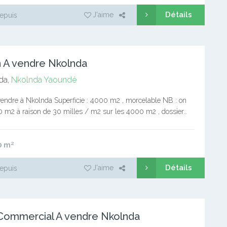
Détails
J'aime
epuis
n A vendre Nkolnda
da,
Nkolnda
Yaoundé
vendre à Nkolnda Superficie : 4000 m2 , morcelable NB : on
 m2 à raison de 30 milles / m2 sur les 4000 m2 , dossier…
0
m²
Détails
J'aime
epuis
Commercial A vendre Nkolnda