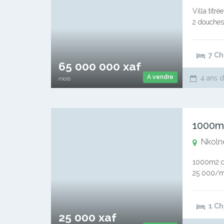
Villa titr
2 douches
chambres, 
7 C
65 000 000 xaf
A vendre
4 ans d
mois
Nkoln
1000m2 de 
25 000/m2
Contacts 
1 C
25 000 xaf