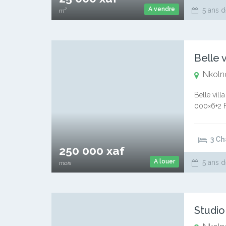
A vendre
5 ans d
m²
Nkoln
Belle vill
000×6+2 Fr
mois de l
3 C
250 000 xaf
A louer
5 ans d
mois
Studio