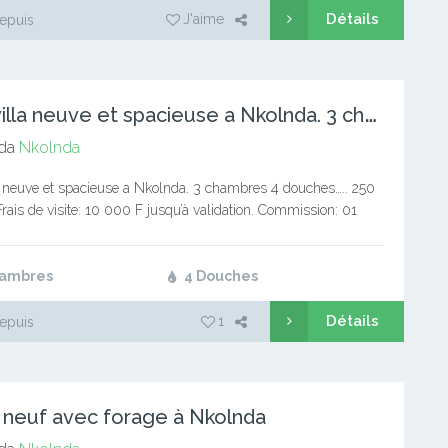
Détails
J'aime
epuis
B
elle villa neuve et spacieuse a Nkolnda. 3 chambres 4 douch
da
Nkolnda
a neuve et spacieuse a Nkolnda. 3 chambres 4 douches….. 250
ais de visite: 10 000 F jusqu’à validation. Commission: 01
oyer Service immobilier Notre page…
hambres
4 Douches
Détails
1
epuis
 neuf avec forage à Nkolnda