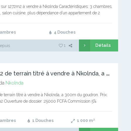
ée sur 1272m2 à vendre à Nkolnda Caractéristiques: 3 chambres,
, salon cuisine, plus dépendance d’un appartement de 2
salon, cuisine, douche. Prix taxé : 65 000…
hambres
4 Douches
Détails
1
epuis
1
000m2 de terrain titré à vendre à Nkolnda, a 300m du goudro
da
Nkolnda
terrain titré à vendre à Nkolnda, a 300m du goudron. Prix:
 Ouverture de dossier :25000 FCFA Commission 5%
: 677298732/694494694 Bureaux de souscription en face…
hambres
1 Douches
1 000
m²