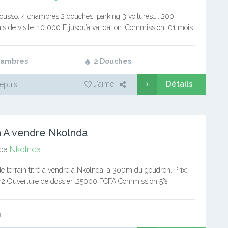
ousso. 4 chambres 2 douches, parking 3 voitures….. 200
s de visite: 10 000 F jusqu’à validation. Commission: 01 mois
ervice immobilier pro Notre page…
hambres
2 Douches
Détails
J'aime
epuis
n A vendre Nkolnda
da
Nkolnda
terrain titré à vendre à Nkolnda, a 300m du goudron. Prix:
 Ouverture de dossier :25000 FCFA Commission 5%
: 677298732/694494694 Bureaux de souscription en face…
0