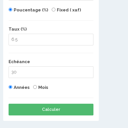
Poucentage (%)
Fixed ( xaf)
Taux (%)
Echéance
Années
Mois
Calculer