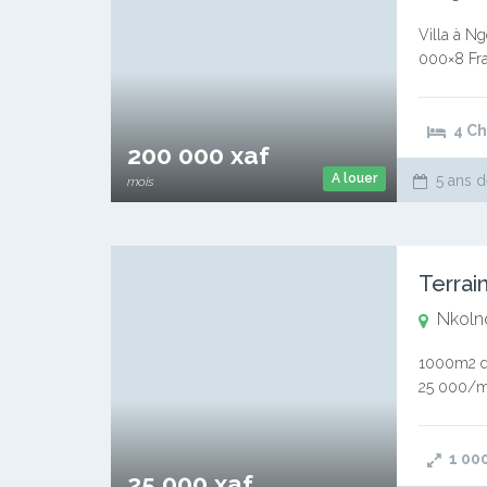
Villa à Ng
000×8 Frai
de loyer S
4 C
200 000 xaf
A louer
5 ans d
mois
Terrai
Nkoln
1000m2 de 
25 000/m2
Contacts 
1 00
25 000 xaf