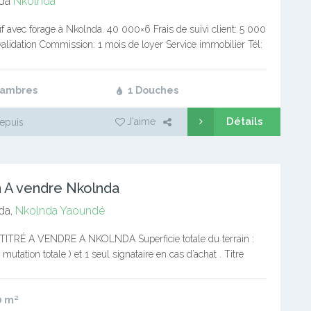
da
Nkolnda
f avec forage à Nkolnda. 40 000×6 Frais de suivi client: 5 000
validation Commission: 1 mois de loyer Service immobilier Tél:
7298732/694494694 Bureaux de souscription:…
hambres
1 Douches
Détails
J'aime
epuis
n A vendre Nkolnda
da,
Nkolnda
Yaoundé
ITRÉ A VENDRE A NKOLNDA Superficie totale du terrain :
mutation totale ) et 1 seul signataire en cas d’achat . Titre
0 30296 /…
0
m²