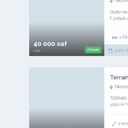
Nkoln
Studio neu
F jusqu’à 
(+237) 67
1 C
40 000 xaf
A louer
5 ans d
mois
Terrai
Nkoln
TERRAIN T
1000 m² ( 
foncier n
1 00