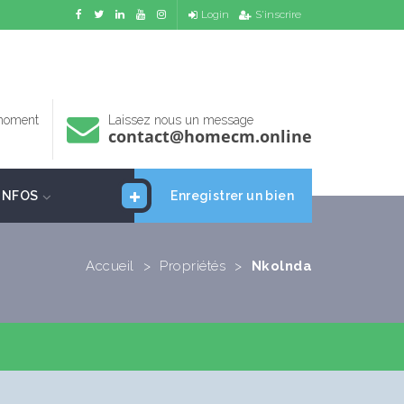
Login
S'inscrire
 moment
Laissez nous un message
contact@homecm.online
INFOS
Enregistrer un bien
Accueil
>
Propriétés
>
Nkolnda