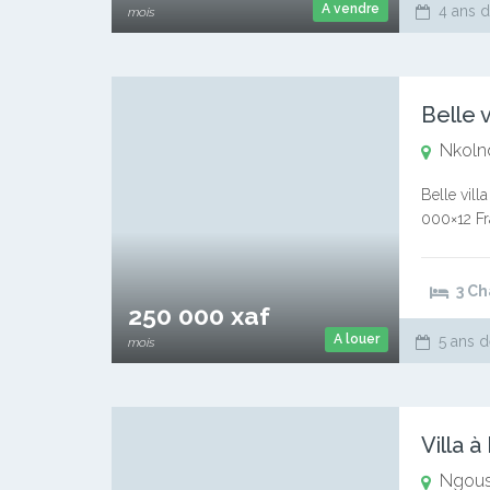
A vendre
4 ans d
mois
Nkoln
Belle vill
000×12 Fra
de loyer S
3 C
250 000 xaf
A louer
5 ans d
mois
Ngous