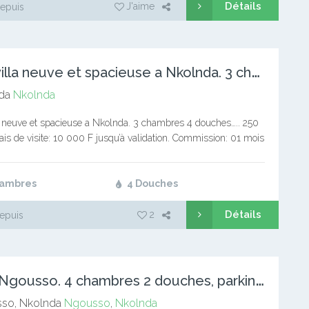
Détails
J'aime
epuis
B
elle villa neuve et spacieuse a Nkolnda. 3 chambres 4 douch
da
Nkolnda
a neuve et spacieuse a Nkolnda. 3 chambres 4 douches….. 250
is de visite: 10 000 F jusqu’à validation. Commission: 01 mois
ervice immobilier Notre page…
hambres
4 Douches
Détails
2
epuis
V
illa à Ngousso. 4 chambres 2 douches, parking 3 voitures…
so, Nkolnda
Ngousso
,
Nkolnda