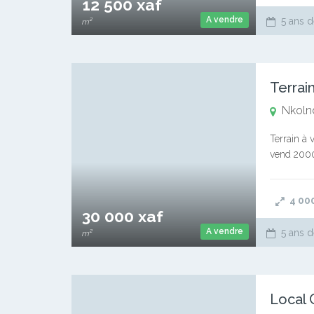
12 500 xaf
A vendre
5 ans d
m²
Terrai
Nkoln
Terrain à 
vend 2000
4 00
30 000 xaf
A vendre
5 ans d
m²
Local 