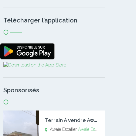
Télécharger l’application
Sponsorisés
T
errain A vendre Awaïe Escalier
Awaïe Escalier
Awaïe Escalier