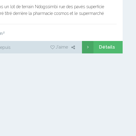
 un lot de terrain Ndogssimbi rue des pavés superficie
é titré derrière la pharmacie cosmos et le supermarché
ant la station total bp cité à 40m…
m²
Détails
J'aime
epuis