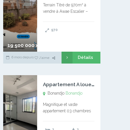
Terrain Titré de 970m² à
vendre à Awae Escalier –
Situé à Manassa, vers
Ngoantet – Non loin de
970
l’Université Catholique –
Encore d’autres Espaces
Disponibles – Terrain Titré –
19 500 000 xaf
…
Détails
6 mois depuis
J'aime
A
ppartement A louer Bonandjo
Bonandjo
Bonandjo
Magnifique et vaste
appartement 03 chambres
disponible à BONANDJO
DLA1 03 chambre 03
3
3