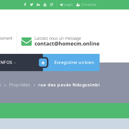
Login
S'inscrire
 moment
Laissez nous un message
contact@homecm.online
INFOS
Enregistrer un bien
l
>
Propriétés
>
rue des pavés Ndogssimbi