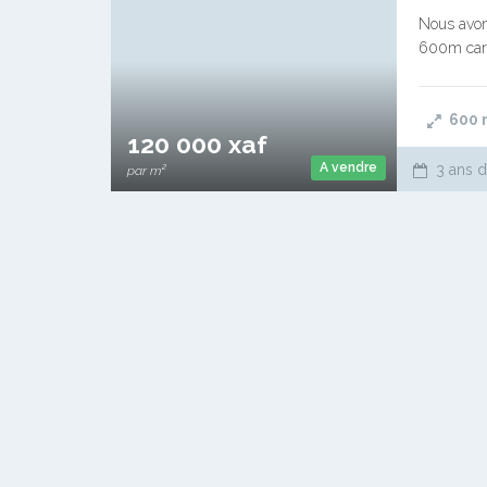
Nous avons
600m carr
dominos av
600
120 000 xaf
A vendre
3 ans d
par m²