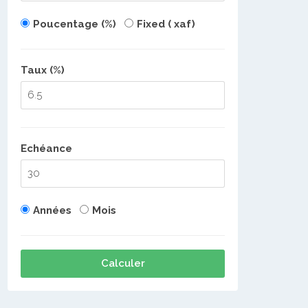
Poucentage (%)
Fixed ( xaf)
Taux (%)
Echéance
Années
Mois
Calculer