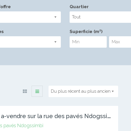
offre
Quartier
Tout
es
Superficie (m²)
Du plus récent au plus ancien
t
errain a-vendre sur la rue des pavés Ndogssimbi
es pavés Ndogssimbi