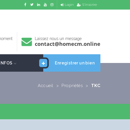
Login
S'inscrire
 moment
Laissez nous un message
contact@homecm.online
INFOS
Enregistrer un bien
Accueil
>
Propriétés
>
TKC