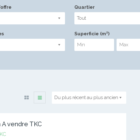
offre
Quartier
Tout
es
Superficie (m²)
Du plus récent au plus ancien
n A vendre TKC
KC