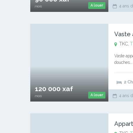
A louer
4 ans d
mois
TKC,
T
Vaste app
douches…..
Commission
67729873
2 C
120 000 xaf
A louer
4 ans d
mois