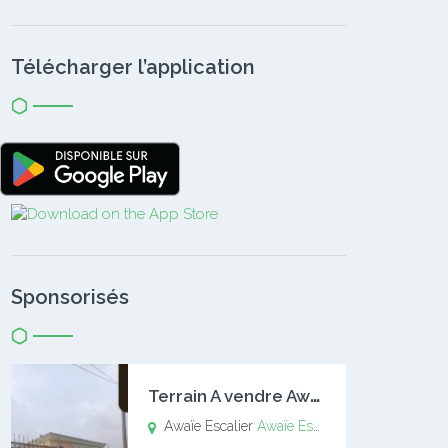
Télécharger l’application
Sponsorisés
T
errain A vendre Awaïe Escalier
Awaïe Escalier
Awaïe Escalier