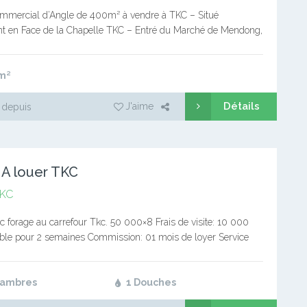
ommercial d’Angle de 400m² à vendre à TKC – Situé
t en Face de la Chapelle TKC – Entré du Marché de Mendong,
Poulets – Dimension 400m²…
m²
Détails
J'aime
 depuis
 A louer TKC
KC
c forage au carrefour Tkc. 50 000×8 Frais de visite: 10 000
ble pour 2 semaines Commission: 01 mois de loyer Service
 pro Bureaux de souscription: à…
hambres
1 Douches