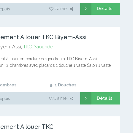
Détails
J'aime
epuis
ement A louer TKC Biyem-Assi
iyem-Assi,
TKC
,
Yaoundé
nt à louer en bordure de goudron à TKC Biyem-Assi
n : 2 chambres avec placards 1 douche 1 vaste Salon 1 vaste
ec rangement Prix : 100.000frs /…
hambres
1 Douches
Détails
J'aime
epuis
ement A louer TKC