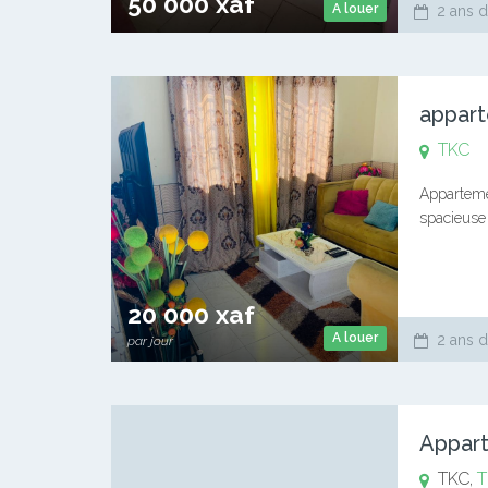
50 000 xaf
A louer
2 ans d
appart
TKC
Apparteme
spacieuse
✓rangemen
journée…
20 000 xaf
A louer
2 ans d
par jour
TKC,
T