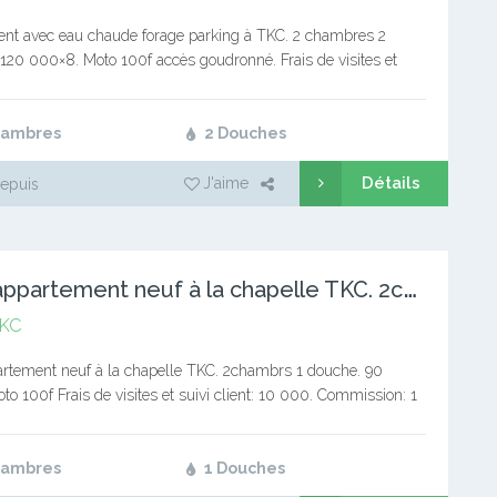
nt avec eau chaude forage parking à TKC. 2 chambres 2
120 000×8. Moto 100f accès goudronné. Frais de visites et
nt: 10 000. Commission: 1 mois…
hambres
2 Douches
Détails
J'aime
epuis
B
eau appartement neuf à la chapelle TKC. 2chambrs 1 douche.
KC
rtement neuf à la chapelle TKC. 2chambrs 1 douche. 90
o 100f Frais de visites et suivi client: 10 000. Commission: 1
yer Service immobilier Tél:…
hambres
1 Douches