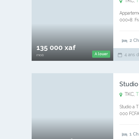
TKC,
T
Apparteme
000×8. Fra
mois de lo
2 C
135 000 xaf
A louer
4 ans d
mois
Studio
TKC,
T
Studio a T
000 FCFA 
Service i
1 C