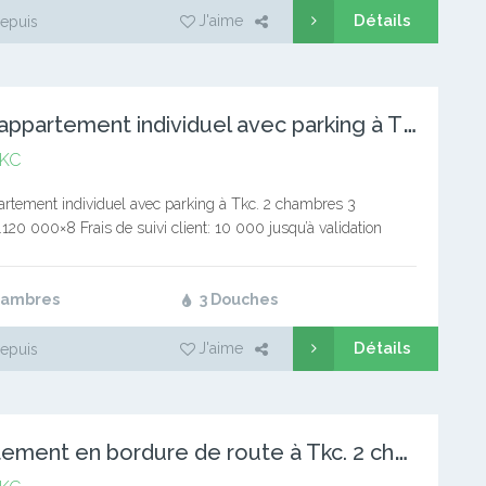
Détails
J'aime
epuis
V
aste appartement individuel avec parking à Tkc. 2 chambres
KC
artement individuel avec parking à Tkc. 2 chambres 3
120 000×8 Frais de suivi client: 10 000 jusqu’à validation
: 1 mois de loyer Service immobilier Tél: (+237)
2/694494694…
hambres
3 Douches
Détails
J'aime
epuis
A
ppartement en bordure de route à Tkc. 2 chambres 2 douches.