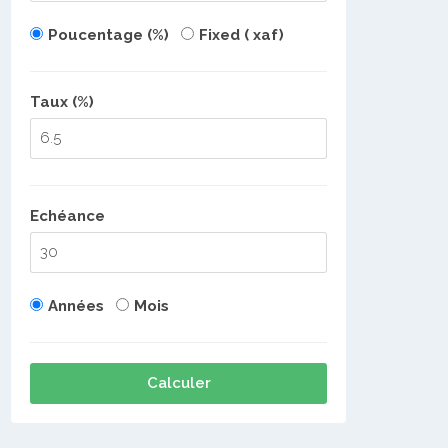
Poucentage (%)
Fixed ( xaf)
Taux (%)
Echéance
Années
Mois
Calculer