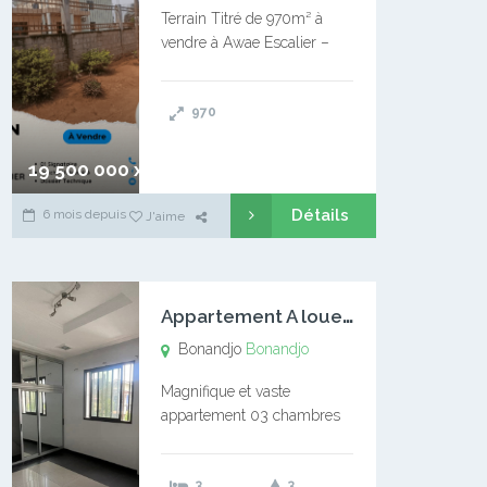
Terrain Titré de 970m² à
vendre à Awae Escalier –
Situé à Manassa, vers
Ngoantet – Non loin de
970
l’Université Catholique –
Encore d’autres Espaces
Disponibles – Terrain Titré –
19 500 000 xaf
…
Détails
6 mois depuis
J'aime
A
ppartement A louer Bonandjo
Bonandjo
Bonandjo
Magnifique et vaste
appartement 03 chambres
disponible à BONANDJO
DLA1 03 chambre 03
3
3