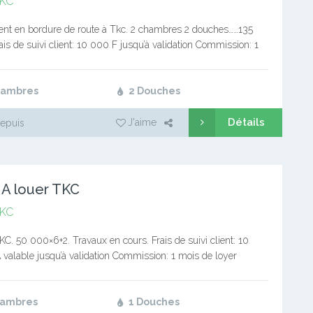
KC
nt en bordure de route à Tkc. 2 chambres 2 douches……135
is de suivi client: 10 000 F jusqu’à validation Commission: 1
yer Service immobilier Tél: (+237)…
hambres
2 Douches
Détails
J'aime
epuis
 A louer TKC
KC
KC. 50 000×6+2. Travaux en cours. Frais de suivi client: 10
valable jusqu’à validation Commission: 1 mois de loyer
mmobilier Tél: (+237) 677298732/694494694 Bureaux de…
hambres
1 Douches