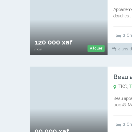
Apparteme
douches . 
suivi clie
2 C
120 000 xaf
A louer
4 ans d
mois
TKC,
T
Beau appa
000×8. Mot
mois de lo
2 C
90 000 xaf