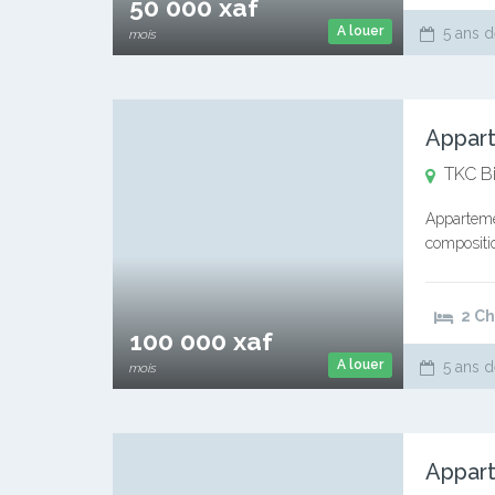
50 000 xaf
A louer
5 ans d
mois
Appart
TKC B
Apparteme
compositio
cuisine av
2 C
100 000 xaf
A louer
5 ans d
mois
Appart