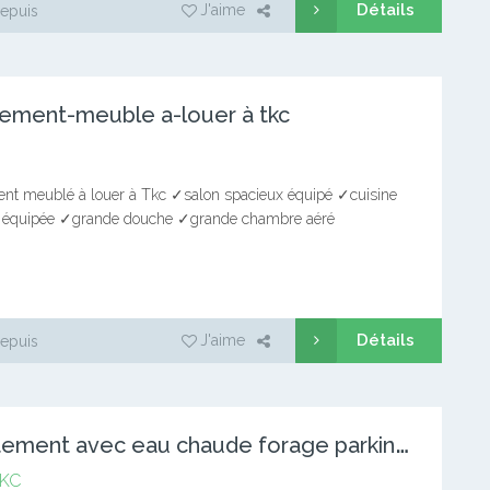
Détails
J'aime
epuis
ement-meuble a-louer à tkc
nt meublé à louer à Tkc ✓salon spacieux équipé ✓cuisine
 équipée ✓grande douche ✓grande chambre aéré
t ✓sécurisé dans la barrière ✓non loin du goudron Prix de la
Détails
J'aime
epuis
A
ppartement avec eau chaude forage parking à TKC. 2 chambre
KC