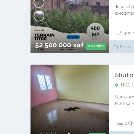
Terrain C
exactemen
Côté des 
400
52 500 000 xaf
A vendre
8 mois
Studio
TKC,
T
Studio ave
FCFA vala
immobilier
1 C