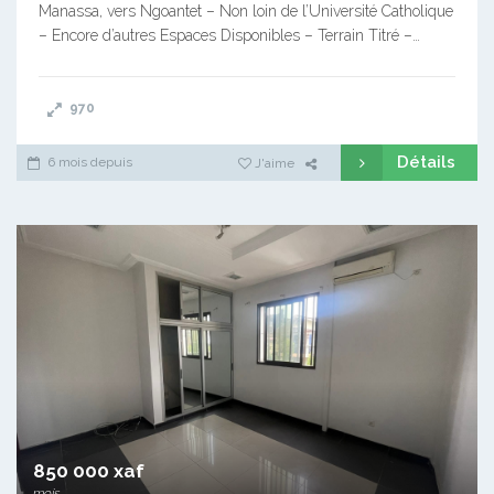
Manassa, vers Ngoantet – Non loin de l’Université Catholique
– Encore d’autres Espaces Disponibles – Terrain Titré –…
970
Détails
6 mois depuis
J'aime
850 000 xaf
mois