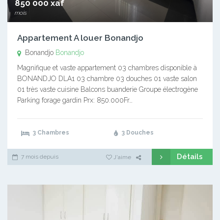
850 000 xaf
mois
Appartement A louer Bonandjo
Bonandjo
Bonandjo
Magnifique et vaste appartement 03 chambres disponible à
BONANDJO DLA1 03 chambre 03 douches 01 vaste salon
01 très vaste cuisine Balcons buanderie Groupe électrogène
Parking forage gardin Prx: 850.000Fr…
3 Chambres
3 Douches
Détails
7 mois depuis
J'aime