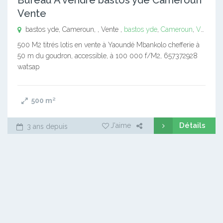
Vente
bastos yde, Cameroun, , Vente ,
bastos yde
,
Cameroun
,
Vente
500 M2 titrés lotis en vente à Yaoundé Mbankolo chefferie à
50 m du goudron, accessible, à 100 000 f/M2, 657372928
watsap
500
m²
Détails
J'aime
3 ans depuis