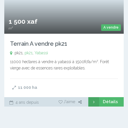
1 500 xaf
A vendre
m²
Terrain A vendre pk21
pk21,
pk21
,
Yabassi
11000 hectares à vendre à yabassi à 1500fcfa/m². Forêt
vierge avec de essences rares exploitables.
11 000
ha
Détails
J'aime
4 ans depuis