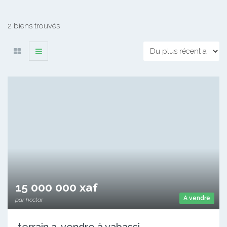
2 biens trouvés
15 000 000 xaf
A vendre
par hectar
terrain a-vendre à yabassi