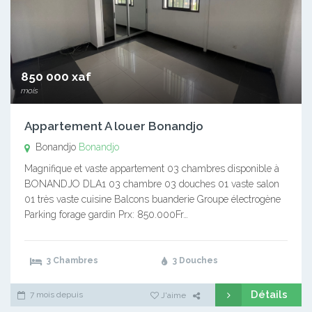
850 000 xaf
mois
Appartement A louer Bonandjo
Bonandjo
Bonandjo
Magnifique et vaste appartement 03 chambres disponible à
BONANDJO DLA1 03 chambre 03 douches 01 vaste salon
01 très vaste cuisine Balcons buanderie Groupe électrogène
Parking forage gardin Prx: 850.000Fr…
3 Chambres
3 Douches
Détails
7 mois depuis
J'aime