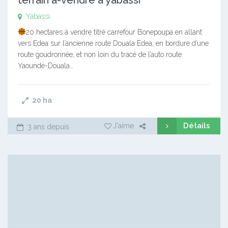
Yabassi
20 hectares à vendre titré carrefour Bonepoupa en allant
vers Edea sur l’ancienne route Douala Edea, en bordure d’une
route goudronnée, et non loin du tracé de l’auto route
Yaoundé-Douala…
20
ha
Détails
J'aime
3 ans depuis