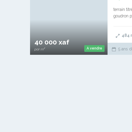
terrain t
goudron pl
484
40 000 xaf
A vendre
5 ans d
par m²