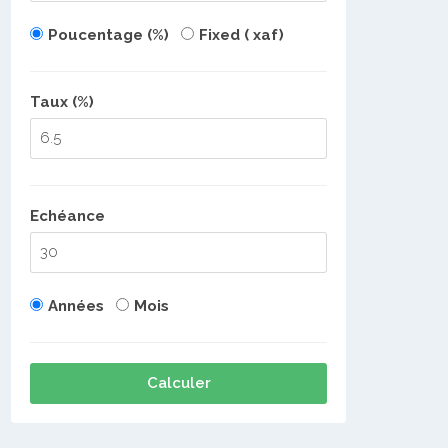
Poucentage (%)
Fixed ( xaf)
Taux (%)
Echéance
Années
Mois
Calculer