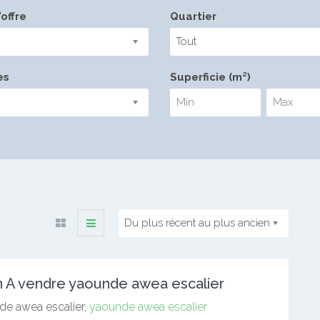
offre
Quartier
Tout
es
Superficie (m²)
Du plus récent au plus ancien
 A vendre yaounde awea escalier
e awea escalier,
yaounde awea escalier