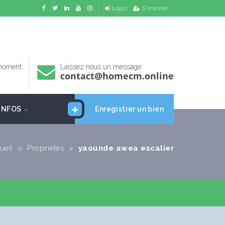
Login
S'inscrire
 moment
Laissez nous un message
contact@homecm.online
INFOS
Enregistrer un bien
ueil
>
Propriétés
>
yaounde awea escalier