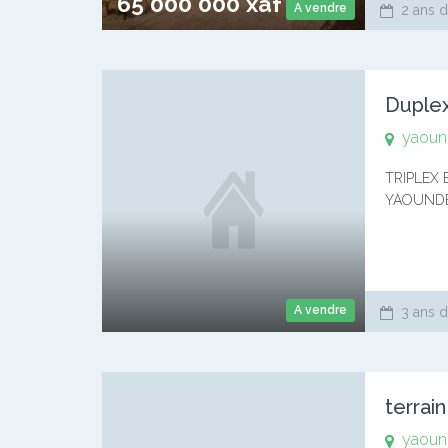
65 000 000 xaf
A vendre
2 ans d
yaoun
TRIPLEX
YAOUNDE 
(légèremen
manger 1 p
A vendre
3 ans d
terrai
yaoun