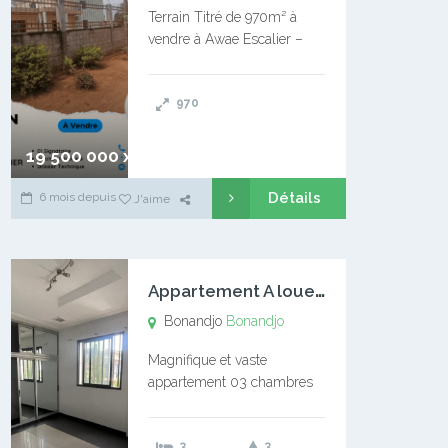
Terrain Titré de 970m² à
vendre à Awae Escalier –
Situé à Manassa, vers
Ngoantet – Non loin de
970
l’Université Catholique –
Encore d’autres Espaces
Disponibles – Terrain Titré –
19 500 000 xaf
…
Détails
6 mois depuis
J'aime
A
ppartement A louer Bonandjo
Bonandjo
Bonandjo
Magnifique et vaste
appartement 03 chambres
disponible à BONANDJO
DLA1 03 chambre 03
3
3