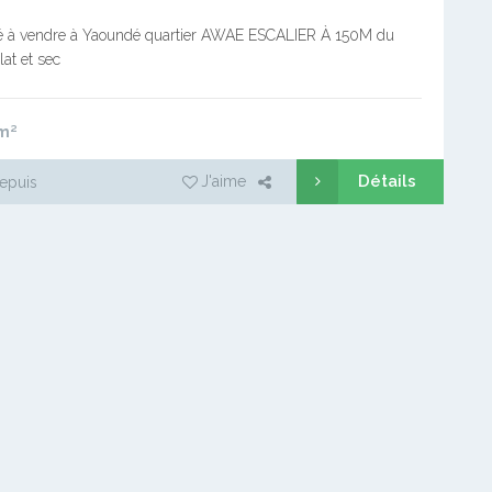
itré à vendre à Yaoundé quartier AWAE ESCALIER À 150M du
at et sec
m²
Détails
J'aime
epuis