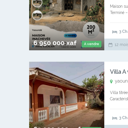
Maison su
Terminé – 
Salon – C
3 C
6 950 000 xaf
A vendre
12 mois
Villa 
yaound
Villa titr
Caractéris
manger cu
3 C