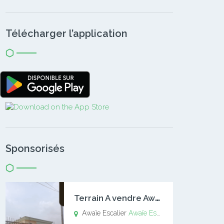
Télécharger l’application
Sponsorisés
T
errain A vendre Awaïe Escalier
Awaïe Escalier
Awaïe Escalier