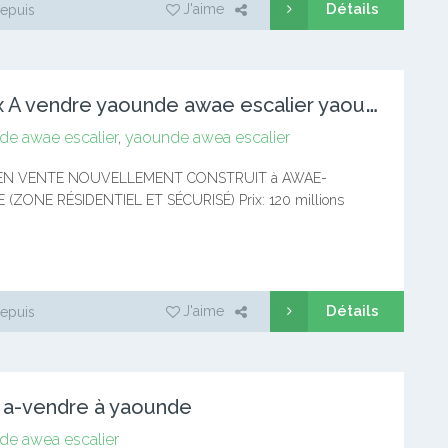
Détails
J'aime
epuis
D
uplex A vendre yaounde awae escalier yaounde awea escalier
de awae escalier
,
yaounde awea escalier
 EN VENTE NOUVELLEMENT CONSTRUIT à AWAE-
(ZONE RÉSIDENTIEL ET SÉCURISÉ) Prix: 120 millions
t discutable) 4 chambres 4 douches 4 salons et 1 salle à
etite terrasse…
Détails
J'aime
epuis
n a-vendre à yaounde
de awea escalier