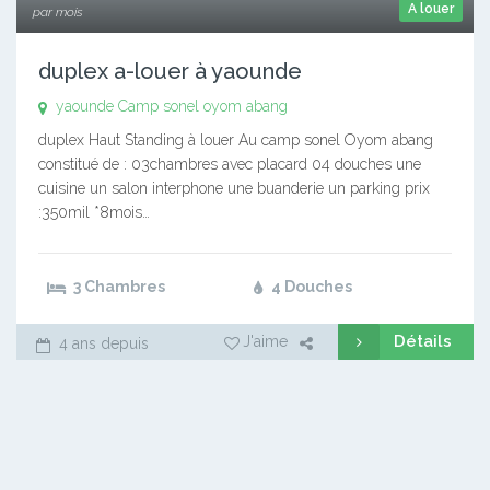
A louer
par mois
duplex a-louer à yaounde
yaounde Camp sonel oyom abang
duplex Haut Standing à louer Au camp sonel Oyom abang
constitué de : 03chambres avec placard 04 douches une
cuisine un salon interphone une buanderie un parking prix
:350mil *8mois…
3 Chambres
4 Douches
Détails
J'aime
4 ans depuis