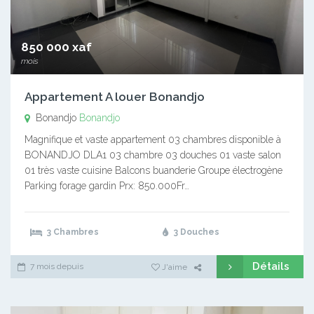
850 000 xaf
mois
Appartement A louer Bonandjo
Bonandjo
Bonandjo
Magnifique et vaste appartement 03 chambres disponible à
BONANDJO DLA1 03 chambre 03 douches 01 vaste salon
01 très vaste cuisine Balcons buanderie Groupe électrogène
Parking forage gardin Prx: 850.000Fr…
3 Chambres
3 Douches
Détails
7 mois depuis
J'aime