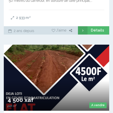
50 mètres du carrefour, en bordure de l’axe principal,…
2 933
m²
Détails
J'aime
2 ans depuis
4 500 xaf
A vendre
par m²