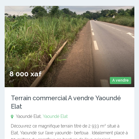
8 000 xaf
A vendre
m²
Terrain commercial A vendre Yaoundé
Elat
Yaoundé Elat,
Yaoundé Elat
Découvrez ce magnifique terrain titré de 2 933 m² situé à
Elat, Yaoundé sur l’axe yaoundé- bertoua . Idéalement placé à