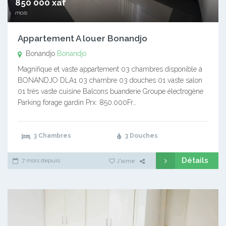
850 000 xaf
mois
Appartement A louer Bonandjo
Bonandjo
Bonandjo
Magnifique et vaste appartement 03 chambres disponible à
BONANDJO DLA1 03 chambre 03 douches 01 vaste salon
01 très vaste cuisine Balcons buanderie Groupe électrogène
Parking forage gardin Prx: 850.000Fr…
3 Chambres
3 Douches
Détails
7 mois depuis
J'aime