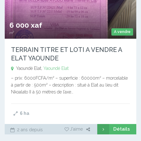
6 000 xaf
A vendre
m²
TERRAIN TITRE ET LOTI A VENDRE A
ELAT YAOUNDE
Yaoundé Elat,
Yaoundé Elat
– prix: 6000FCFA/m² – superficie : 60000m² – morcelable
à partir de : 500m² – description : situé à Elat au lieu dit
Nkoalato II à 50 mètres de l’axe…
6
ha
Détails
J'aime
2 ans depuis