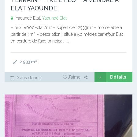
ELAT YAOUNDE
Yaoundé Elat,
Yaoundé Elat
– prix: 8000Fcfa /m² – superficie : 2933m² – morcelable à
partir de : m² – description : situé à 50 mètres carrefour Elat
en bordure de l’axe principal –…
2 933
m²
Détails
J'aime
2 ans depuis