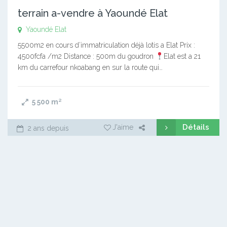
terrain a-vendre à Yaoundé Elat
Yaoundé Elat
5500m2 en cours d’immatriculation déjà lotis a Elat Prix :
4500fcfa /m2 Distance : 500m du goudron
Elat est a 21
km du carrefour nkoabang en sur la route qui…
5 500
m²
Détails
J'aime
2 ans depuis