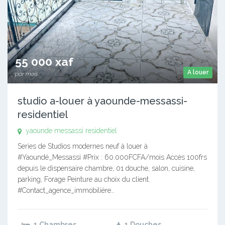
55 000 xaf
A louer
par mois
studio a-louer à yaounde-messassi-
residentiel
yaounde messassi residentiel
Series de Studios modernes neuf à louer à
#Yaoundé_Messassi #Prix : 60.000FCFA/mois Accès 100frs
depuis le dispensaire chambre, 01 douche, salon, cuisine,
parking, Forage Peinture au choix du client.
#Contact_agence_immobilière…
1 Chambres
1 Douches