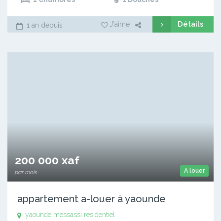
Détails
J'aime
1 an depuis
200 000 xaf
A louer
par mois
appartement a-louer à yaounde
yaounde messassi residentiel