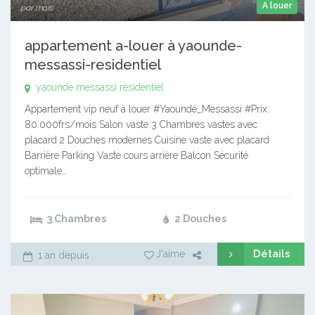
A louer
par mois
appartement a-louer à yaounde-
messassi-residentiel
yaounde messassi residentiel
Appartement vip neuf à louer #Yaoundé_Messassi #Prix:
80.000frs/mois Salon vaste 3 Chambres vastes avec
placard 2 Douches modernes Cuisine vaste avec placard
Barrière Parking Vaste cours arrière Balcon Sécurité
optimale…
3 Chambres
2 Douches
Détails
J'aime
1 an depuis