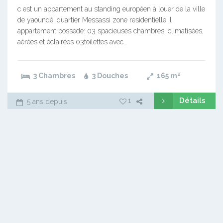
c est un appartement au standing européen à louer de la ville
de yaoundé, quartier Messassi zone residentielle. l
appartement possede: 03 spacieuses chambres, climatisées,
aérées et éclairées 03toilettes avec…
3 Chambres
3 Douches
165
m²
Détails
1
5 ans depuis