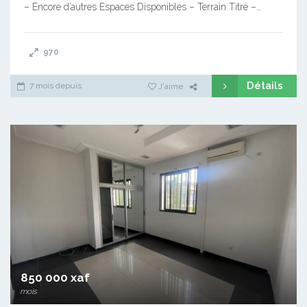
– Encore d’autres Espaces Disponibles – Terrain Titré –…
970
Détails
7 mois depuis
J'aime
850 000 xaf
mois