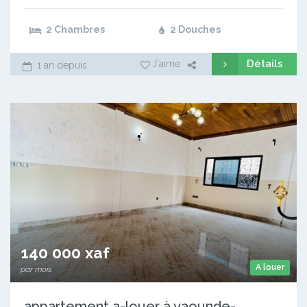
2 Chambres
2 Douches
Détails
J'aime
1 an depuis
140 000 xaf
A louer
par mois
appartement a-louer à yaounde-