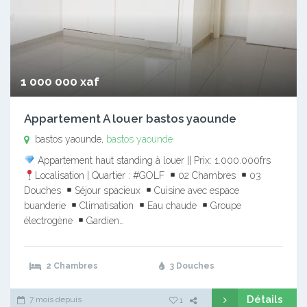
1 000 000 xaf
Appartement A louer bastos yaounde
bastos yaounde,
bastos yaounde
Appartement haut standing à louer || Prix: 1.000.000frs
Localisation | Quartier : #GOLF
02 Chambres
03
Douches
Séjour spacieux
Cuisine avec espace
buanderie
Climatisation
Eau chaude
Groupe
électrogène
Gardien…
2 Chambres
3 Douches
Détails
7 mois depuis
1