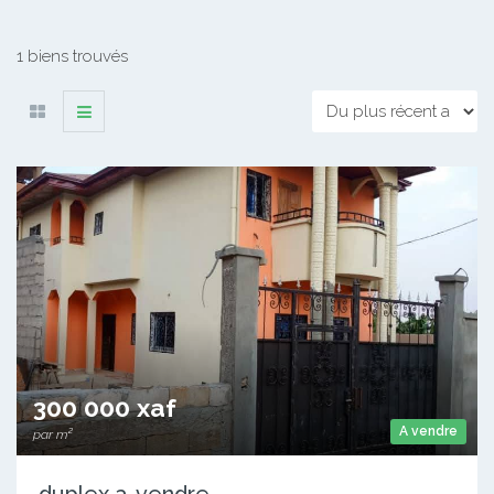
1 biens trouvés
300 000 xaf
A vendre
par m²
duplex a-vendre