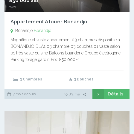
850 000 xaf
mois
Appartement A louer Bonandjo
Bonandjo
Bonandjo
Magnifique et vaste appartement 03 chambres disponible à
BONANDJO DLA1 03 chambre 03 douches 01 vaste salon
01 très vaste cuisine Balcons buanderie Groupe électrogène
Parking forage gardin Prx: 850.000Fr…
3 Chambres
3 Douches
Détails
7 mois depuis
J'aime