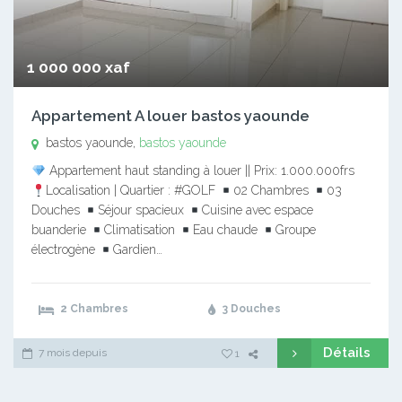
1 000 000 xaf
Appartement A louer bastos yaounde
bastos yaounde,
bastos yaounde
Appartement haut standing à louer || Prix: 1.000.000frs
Localisation | Quartier : #GOLF
02 Chambres
03
Douches
Séjour spacieux
Cuisine avec espace
buanderie
Climatisation
Eau chaude
Groupe
électrogène
Gardien…
2 Chambres
3 Douches
Détails
7 mois depuis
1