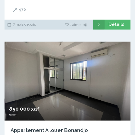
970
Détails
7 mois depuis
J'aime
850 000 xaf
mois
Appartement A louer Bonandjo