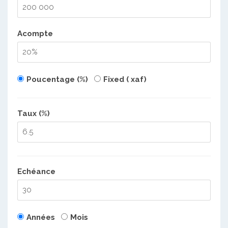
Acompte
Poucentage (%)
Fixed ( xaf)
Taux (%)
Echéance
Années
Mois