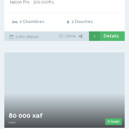
balcon Prix : 300.000frs…
2 Chambres
2 Douches
Détails
J'aime
5 ans depuis
80 000 xaf
A louer
mois