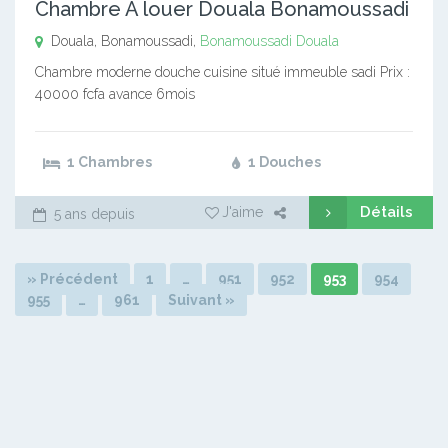
Chambre A louer Douala Bonamoussadi
Douala, Bonamoussadi,
Bonamoussadi
Douala
Chambre moderne douche cuisine situé immeuble sadi Prix :
40000 fcfa avance 6mois
1 Chambres
1 Douches
Détails
J'aime
5 ans depuis
» Précédent
1
…
951
952
953
954
955
…
961
Suivant »