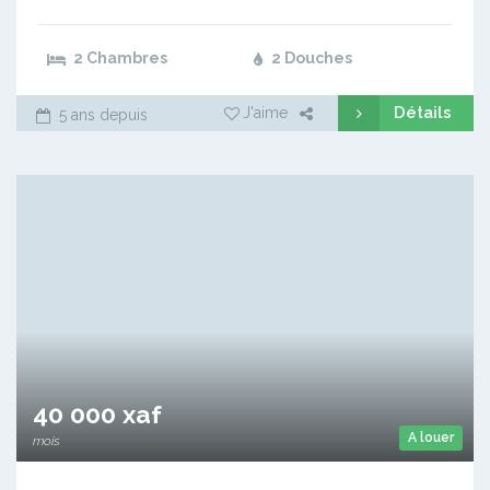
2 Chambres
2 Douches
Détails
J'aime
5 ans depuis
40 000 xaf
A louer
mois