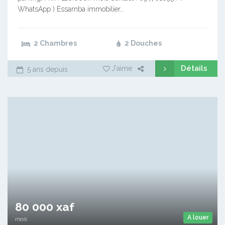
WhatsApp ) Essamba immobilier…
2 Chambres
2 Douches
Détails
J'aime
5 ans depuis
80 000 xaf
A louer
mois