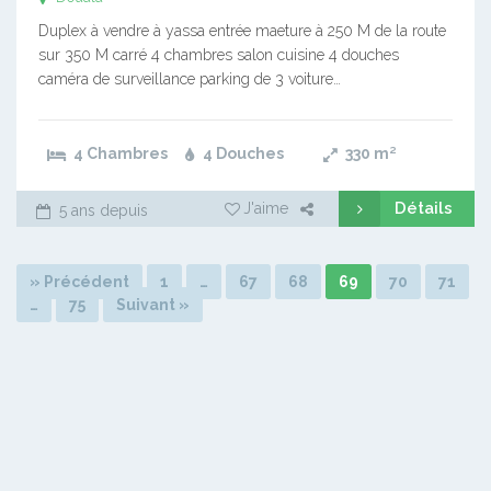
Duplex à vendre à yassa entrée maeture à 250 M de la route
sur 350 M carré 4 chambres salon cuisine 4 douches
caméra de surveillance parking de 3 voiture…
4 Chambres
4 Douches
330
m²
Détails
J'aime
5 ans depuis
» Précédent
1
…
67
68
69
70
71
…
75
Suivant »