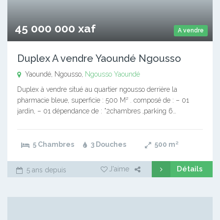
45 000 000 xaf
A vendre
Duplex A vendre Yaoundé Ngousso
Yaoundé, Ngousso,
Ngousso
Yaoundé
Duplex à vendre situé au quartier ngousso derrière la
pharmacie bleue, superficie : 500 M² . composé de : – 01
jardin, – 01 dépendance de : *2chambres ,parking 6…
5 Chambres
3 Douches
500
m²
Détails
J'aime
5 ans depuis