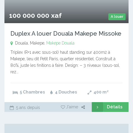
100 000 000 xaf
A louer
Duplex A louer Douala Makepe Missoke
Douala, Makepe,
Makepe
Douala
Triplex (R+1 avec sous-sol) haut standing sur 400m2 à
Makepe, lieu dit Petit Paris, quartier résidentiel. Construit à
80%, juste les finitions à faire. Design: – 3 niveaux (sous-sol,
rez…
5 Chambres
4 Douches
400
m²
Détails
J'aime
5 ans depuis