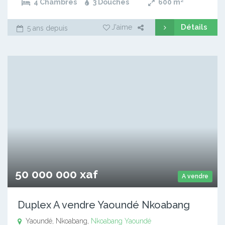
4 Chambres
3 Douches
600
m²
Détails
J'aime
5 ans depuis
50 000 000 xaf
A vendre
Duplex A vendre Yaoundé Nkoabang
Yaoundé, Nkoabang,
Nkoabang
Yaoundé