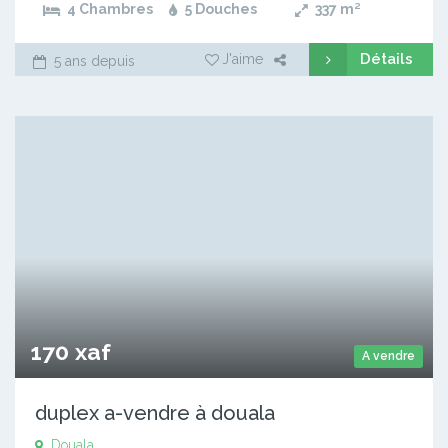
4 Chambres
5 Douches
337
m²
Détails
J'aime
5 ans depuis
170 xaf
A vendre
duplex a-vendre à douala
Douala