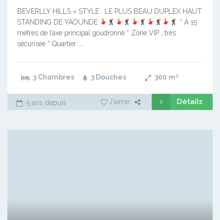
BEVERLLY HILLS « STYLE , LE PLUS BEAU DUPLEX HAUT
STANDING DE YAOUNDE
* À 15
mètres de l’axe principal goudronné * Zone VIP , très
sécurisée * Quartier :…
3 Chambres
3 Douches
300
m²
Détails
J'aime
5 ans depuis