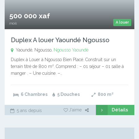
500 000 xaf
A louer
mois
Duplex A louer Yaoundé Ngousso
Yaoundé, Ngousso,
Ngousso
Yaoundé
Duplex à Louer à Ngousso Bien Placé. Construit sur un
terrain titré de 800 m². Comprend : – 01 séjour – 01 salle à
manger . – Une cuisine. –…
6 Chambres
5 Douches
800
m²
Détails
J'aime
5 ans depuis