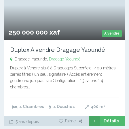
250 000 000 xaf
A vendre
Duplex A vendre Dragage Yaoundé
Dragage, Yaoundé,
Dragage
Yaoundé
Duplex à Vendre situé à Draguages Superficie : 400 mètres
carrés titrés ( un seul signataire ) Accès entièrement
goudronné jusqu’au site Configuration : * 3 salons * 4
chambres…
4 Chambres
4 Douches
400
m²
Détails
J'aime
5 ans depuis