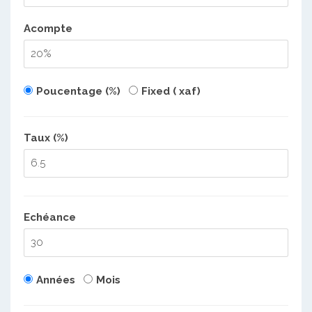
Acompte
Poucentage (%)
Fixed ( xaf)
Taux (%)
Echéance
Années
Mois