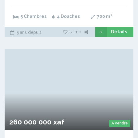
5 Chambres
4 Douches
700
m²
Détails
J'aime
5 ans depuis
260 000 000 xaf
A vendre