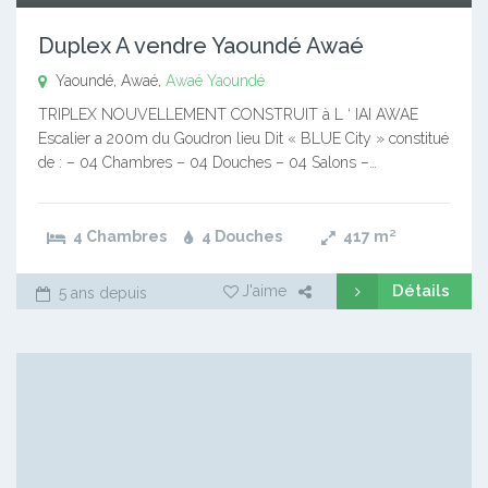
Duplex A vendre Yaoundé Awaé
Yaoundé, Awaé,
Awaé
Yaoundé
TRIPLEX NOUVELLEMENT CONSTRUIT à L ‘ IAI AWAE
Escalier a 200m du Goudron lieu Dit « BLUE City » constitué
de : – 04 Chambres – 04 Douches – 04 Salons –…
4 Chambres
4 Douches
417
m²
Détails
J'aime
5 ans depuis