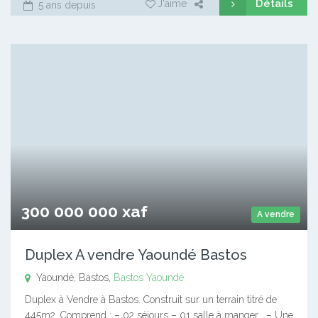
Détails
J'aime
5 ans depuis
300 000 000 xaf
A vendre
Duplex A vendre Yaoundé Bastos
Yaoundé, Bastos,
Bastos
Yaoundé
Duplex à Vendre à Bastos. Construit sur un terrain titré de
445m2. Comprend : – 02 séjours – 01 salle à manger . – Une