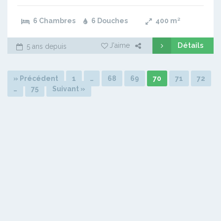
6 Chambres
6 Douches
400
m²
Détails
J'aime
5 ans depuis
» Précédent
1
…
68
69
70
71
72
…
75
Suivant »