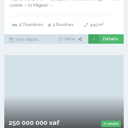
cuisine. – 01 Magasin –…
5 Chambres
5 Douches
445
m²
Détails
J'aime
5 ans depuis
250 000 000 xaf
A vendre