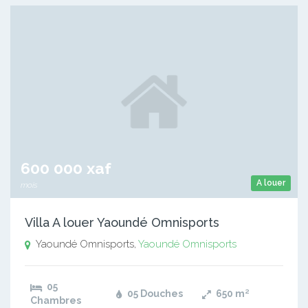
600 000 xaf
A louer
mois
Villa A louer Yaoundé Omnisports
Yaoundé Omnisports,
Yaoundé Omnisports
05
05 Douches
650
m²
Chambres