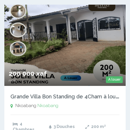
200 000 xaf
A louer
mois
G
rande Villa Bon Standing de 4Cham à louer à Nkoabang
Nkoabang
Nkoabang
4
3 Douches
200
m²
Chambres