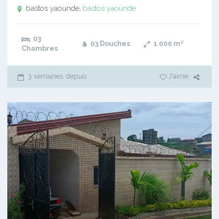
bastos yaounde,
bastos yaounde
03
03 Douches
1 000
m²
Chambres
3 semaines depuis
J'aime