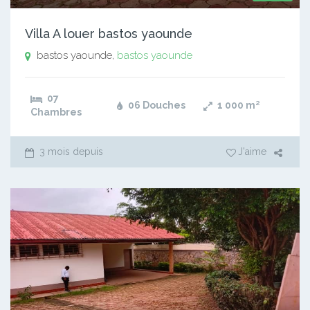
Villa A louer bastos yaounde
bastos yaounde,
bastos yaounde
07
06 Douches
1 000
m²
Chambres
3 mois depuis
J'aime