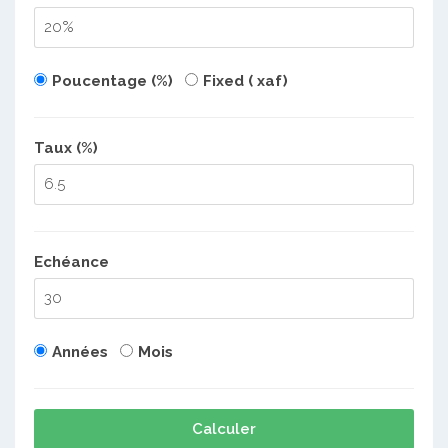
Poucentage (%)
Fixed ( xaf)
Taux (%)
Echéance
Années
Mois
Calculer