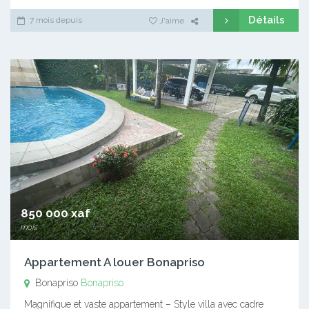
Détails
7 mois depuis
J'aime
850 000 xaf
mois
Appartement A louer Bonapriso
Bonapriso
Bonapriso
Magnifique et vaste appartement – Style villa avec cadre