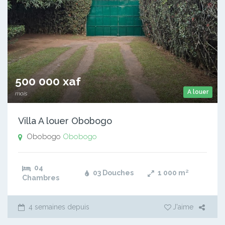
500 000 xaf
A louer
mois
Villa A louer Obobogo
Obobogo
Obobogo
04
03 Douches
1 000
m²
Chambres
4 semaines depuis
J'aime