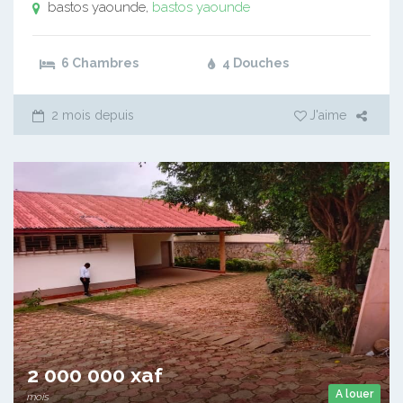
bastos yaounde,
bastos yaounde
6 Chambres
4 Douches
2 mois depuis
J'aime
2 000 000 xaf
A louer
mois