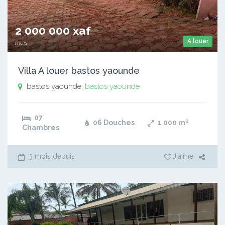
2 000 000 xaf
A louer
mois
Villa A louer bastos yaounde
bastos yaounde,
bastos yaounde
07
06 Douches
1 000
m²
Chambres
3 mois depuis
J'aime