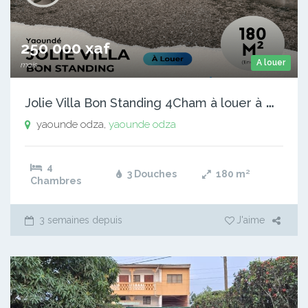
250 000 xaf
A louer
mois
J
olie Villa Bon Standing 4Cham à louer à Odza
yaounde odza,
yaounde odza
4
3 Douches
180
m²
Chambres
3 semaines depuis
J'aime