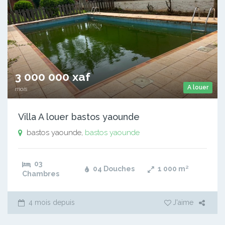
3 000 000 xaf
A louer
mois
Villa A louer bastos yaounde
bastos yaounde,
bastos yaounde
03
04 Douches
1 000
m²
Chambres
4 mois depuis
J'aime