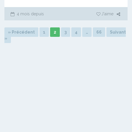
4 mois depuis
J'aime
» Précédent
1
2
3
4
…
66
Suivant
»