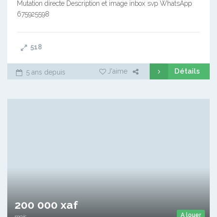
Mutation directe Description et image inbox svp WhatsApp
675925598
518
Détails
J'aime
5 ans depuis
200 000 xaf
A louer
mois