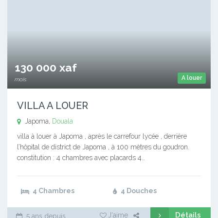
130 000 xaf
A louer
mois
VILLA A LOUER
Japoma,
Douala
villa à louer à Japoma , après le carrefour lycée , derrière
l’hôpital de district de Japoma , à 100 mètres du goudron.
constitution : 4 chambres avec placards 4…
4 Chambres
4 Douches
Détails
J'aime
5 ans depuis