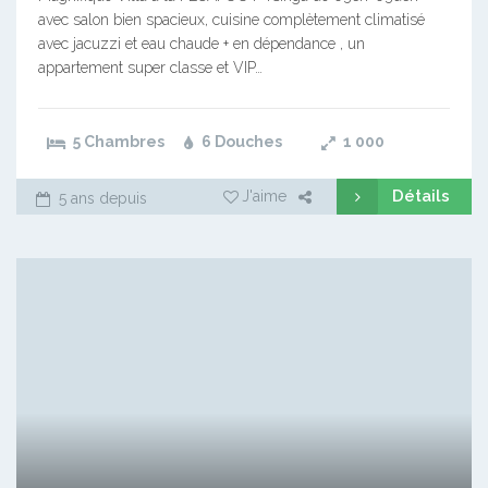
avec salon bien spacieux, cuisine complètement climatisé
avec jacuzzi et eau chaude + en dépendance , un
appartement super classe et VIP…
5 Chambres
6 Douches
1 000
Détails
J'aime
5 ans depuis