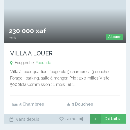
230 000 xaf
A louer
mois
VILLA A LOUER
Fougerolle,
Yaoundé
Villa à louer quartier : fougerole 5 chambres , 3 douches
Forage , parking, salle à manger. Prix : 230 milles Visite :
5000fcfa Commission : 1 mois Tél :…
5 Chambres
3 Douches
Détails
J'aime
5 ans depuis