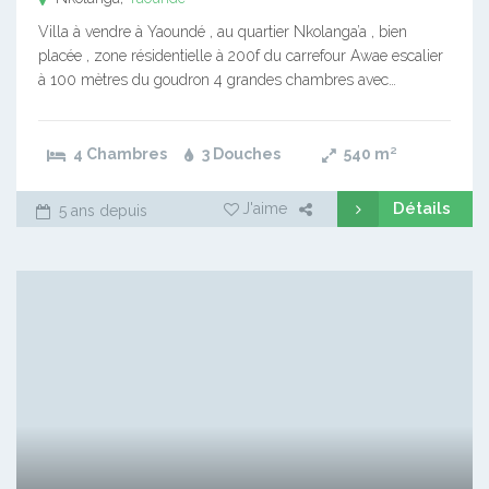
Villa à vendre à Yaoundé , au quartier Nkolanga’a , bien
placée , zone résidentielle à 200f du carrefour Awae escalier
à 100 mètres du goudron 4 grandes chambres avec…
4 Chambres
3 Douches
540
m²
Détails
J'aime
5 ans depuis