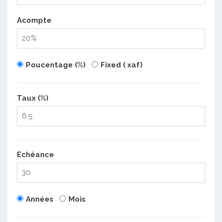
Acompte
Poucentage (%)
Fixed ( xaf)
Taux (%)
Echéance
Années
Mois