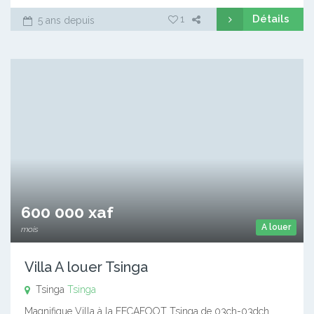
Détails
1
5 ans depuis
600 000 xaf
A louer
mois
Villa A louer Tsinga
Tsinga
Tsinga
Magnifique Villa à la FECAFOOT Tsinga de 03ch-03dch