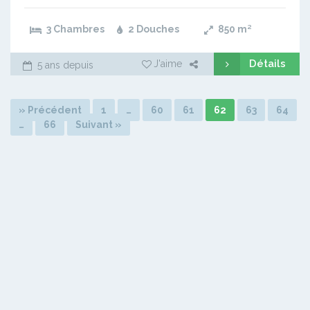
3 Chambres
2 Douches
850
m²
Détails
J'aime
5 ans depuis
» Précédent
1
…
60
61
62
63
64
…
66
Suivant »