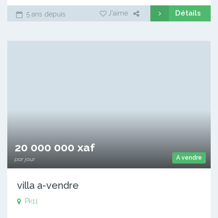
Détails
J'aime
5 ans depuis
20 000 000 xaf
A vendre
par jour
villa a-vendre
Pk11