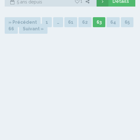
Détails
1
5 ans depuis
» Précédent
1
…
61
62
63
64
65
66
Suivant »