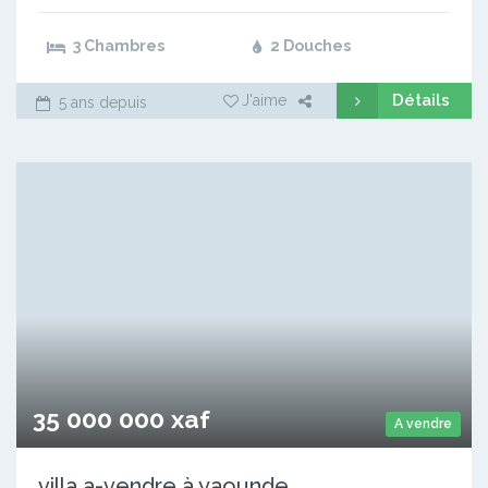
3 Chambres
2 Douches
Détails
J'aime
5 ans depuis
35 000 000 xaf
A vendre
villa a-vendre à yaounde