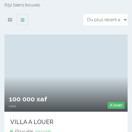
652 biens trouvés
100 000 xaf
A louer
mois
VILLA A LOUER
Etoug ébé,
Yaoundé