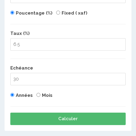
Poucentage (%)
Fixed ( xaf)
Taux (%)
Echéance
Années
Mois
Calculer