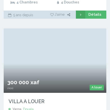
4 Chambres
4 Douches
Détails
J'aime
5 ans depuis
300 000 xaf
A louer
mois
VILLA A LOUER
Yassa,
Douala