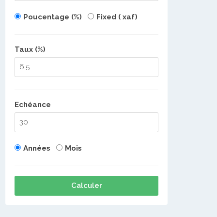
Poucentage (%)
Fixed ( xaf)
Taux (%)
Echéance
Années
Mois
Calculer