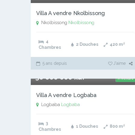
Villa A vendre Nkolbissong
Nkolbissong
Nkolbissong
4
2 Douches
420
m²
Chambres
5 ans depuis
J'aime
50 000 000 xaf
A vendre
Villa A vendre Logbaba
Logbaba
Logbaba
3
1 Douches
800
m²
Chambres