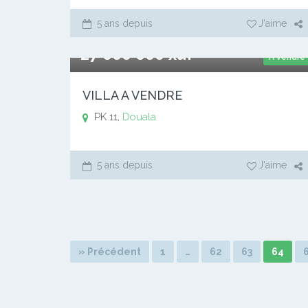
5 ans depuis
J'aime
27 000 000 xaf
A vendre
VILLA A VENDRE
PK 11,
Douala
5 ans depuis
J'aime
» Précédent
1
…
62
63
64