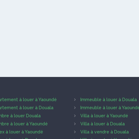
rtement à louer à Yaoundé
Immeuble à louer à Douala
rtement à louer à Douala
Immeuble à louer à Yaound
bre à louer Douala
Villa à louer à Yaoundé
bre à louer à Yaoundé
Villa à louer à Douala
ex à louer à Yaoundé
Villa à vendre à Douala