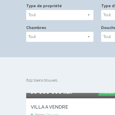
Type de propriété
Type d'
Tout
Tout
Chambres
Douch
Tout
Tout
652 biens trouvés
60 000 000 xaf
A vendre
VILLA A VENDRE