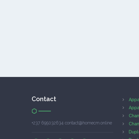
Contact
Appa
Appa
Cham
+237 695032634 contact@homecm.online
Cham
Dupl