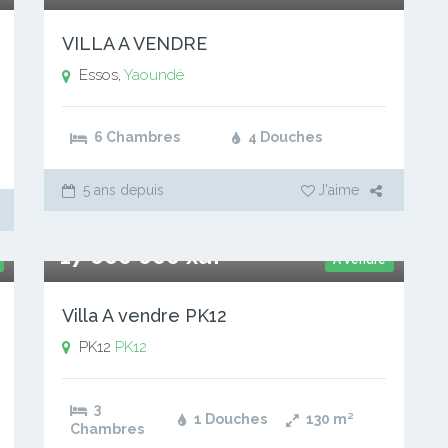
VILLA A VENDRE
Essos,
Yaoundé
6 Chambres
4 Douches
5 ans depuis
J'aime
17 000 000 xaf
A vendre
Villa A vendre PK12
PK12
PK12
3
1 Douches
130
m²
Chambres