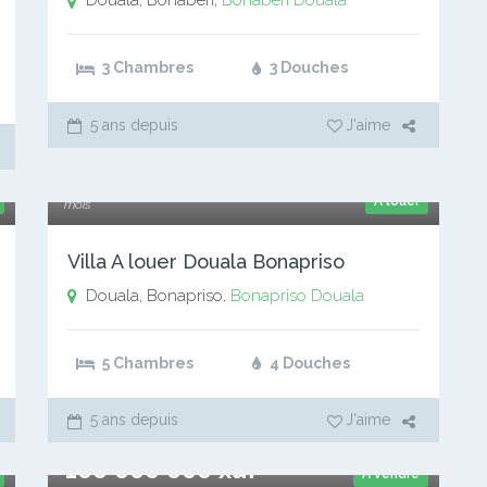
Douala, Bonaberi,
Bonaberi
Douala
3 Chambres
3 Douches
5 ans depuis
J'aime
2 000 000 xaf
A louer
mois
Villa A louer Douala Bonapriso
Douala, Bonapriso,
Bonapriso
Douala
5 Chambres
4 Douches
5 ans depuis
J'aime
100 000 000 xaf
A vendre