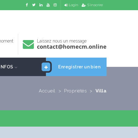
Login
S'inscrire
 moment
Laissez nous un message
contact@homecm.online
INFOS
Enregistrer un bien
Accueil
>
Propriétés
>
Villa