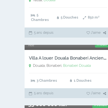
Yassa,
Douala
5
5 Douches
850
m²
Chambres
5 ans depuis
J'aime
300 000 xaf
A louer
mois
V
illa A louer Douala Bonaberi Ancienne Route
Douala, Bonaberi,
Bonaberi
Douala
3 Chambres
1 Douches
5 ans depuis
J'aime
35 000 000 xaf
A vendre