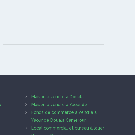
Maison à vendre à Douala
é
Maison à vendre à Yaoundé
Fonds de commerce à vendre à
Yaoundé Douala Cameroun
Local commercial et bureau à louer