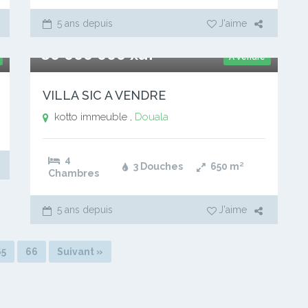
5 ans depuis
J'aime
80 000 000 xaf
A vendre
VILLA SIC A VENDRE
kotto immeuble ,
Douala
4
3 Douches
650
m²
Chambres
5 ans depuis
J'aime
65
66
Suivant »