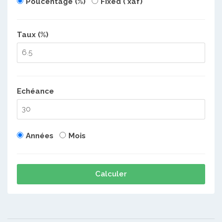
Poucentage (%)
Fixed ( xaf)
Taux (%)
Echéance
Années
Mois
Calculer