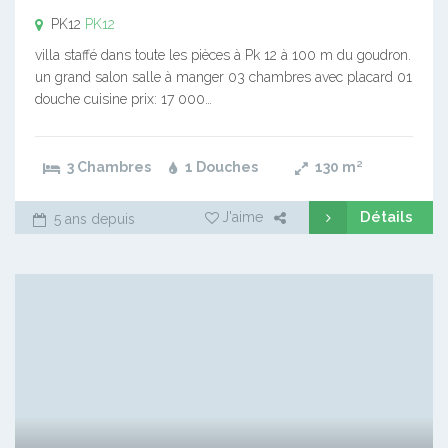
PK12
PK12
villa staffé dans toute les pièces à Pk 12 à 100 m du goudron.
un grand salon salle à manger 03 chambres avec placard 01
douche cuisine prix: 17 000…
3 Chambres
1 Douches
130
m²
Détails
J'aime
5 ans depuis