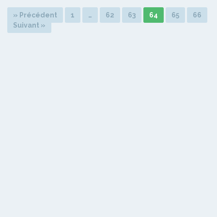
» Précédent
1
…
62
63
64
65
66
Suivant »