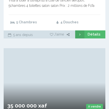
Villa à louer à bonapriso à côté de l’ancien aéroport.
5chambres 4 toilettes salon salon Prix : 2 millions de Fcfa
5 Chambres
4 Douches
Détails
J'aime
5 ans depuis
35 000 000 xaf
A vendre