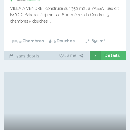
VILLA A VENDRE , construite sur 350 m2 , à YASSA , lieu dit
NGODI Bakoko , à 4 mn soit 800 mètres du Goudron 5
chambres 5 douches ,…
5 Chambres
5 Douches
850
m²
Détails
J'aime
5 ans depuis