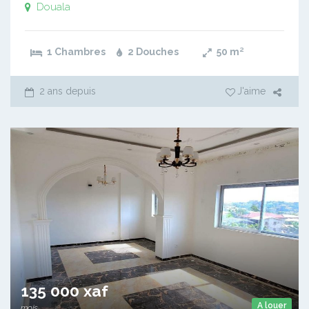
Douala
1 Chambres
2 Douches
50
m²
2 ans depuis
J'aime
135 000 xaf
A louer
mois