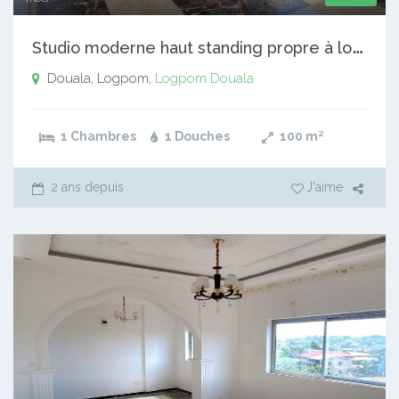
S
tudio moderne haut standing propre à louer Douala Logpom
Douala, Logpom,
Logpom
Douala
1 Chambres
1 Douches
100
m²
2 ans depuis
J'aime