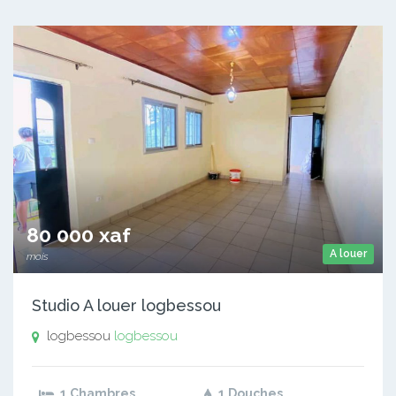
80 000 xaf
A louer
mois
Studio A louer logbessou
logbessou
logbessou
1 Chambres
1 Douches