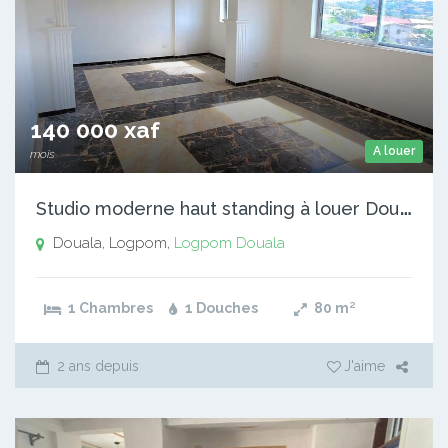
140 000 xaf
A louer
mois
S
tudio moderne haut standing à louer Douala Logpom
Douala, Logpom,
Logpom
Douala
1 Chambres
1 Douches
80
m²
2 ans depuis
J'aime