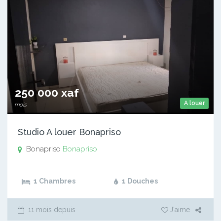
250 000 xaf
A louer
mois
Studio A louer Bonapriso
Bonapriso
Bonapriso
1 Chambres
1 Douches
11 mois depuis
J'aime