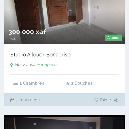
300 000 xaf
A louer
mois
Studio A louer Bonapriso
Bonapriso
Bonapriso
1 Chambres
2 Douches
5 mois depuis
J'aime