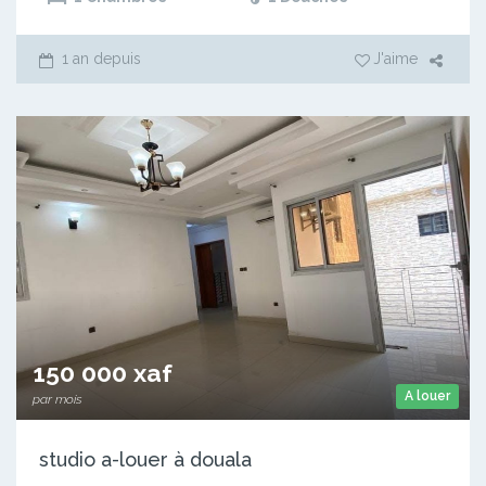
1 an depuis
J'aime
150 000 xaf
A louer
par mois
studio a-louer à douala