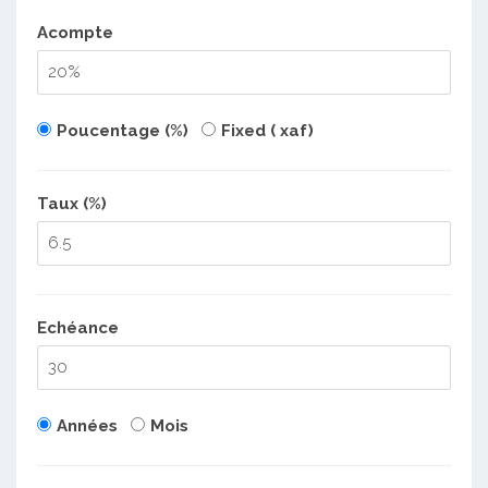
Acompte
Poucentage (%)
Fixed ( xaf)
Taux (%)
Echéance
Années
Mois