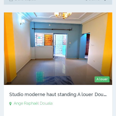
A louer
S
tudio moderne haut standing A louer Douala Ange Raphaël
Ange Raphaël
Douala