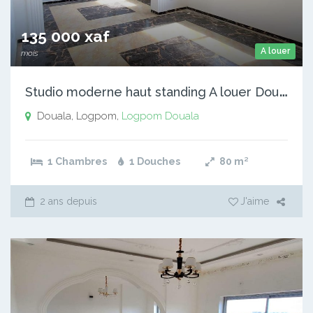
135 000 xaf
A louer
mois
S
tudio moderne haut standing A louer Douala Logpom
Douala, Logpom,
Logpom
Douala
1 Chambres
1 Douches
80
m²
2 ans depuis
J'aime