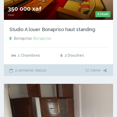
350 000 xaf
A louer
mois
Studio A louer Bonapriso haut standing
Bonapriso
Bonapriso
1 Chambres
2 Douches
4 semaines depuis
J'aime