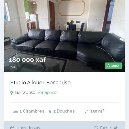
180 000 xaf
A louer
mois
Studio A louer Bonapriso
Bonapriso
Bonapriso
1 Chambres
2 Douches
150
m²
2 ans depuis
J'aime