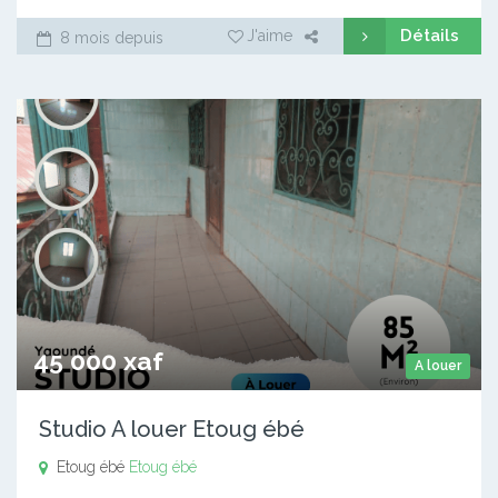
Détails
J'aime
8 mois depuis
45 000 xaf
A louer
Studio A louer Etoug ébé
Etoug ébé
Etoug ébé