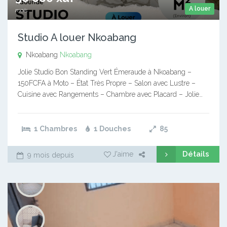
A louer
mois
Studio A louer Nkoabang
Nkoabang
Nkoabang
Jolie Studio Bon Standing Vert Émeraude à Nkoabang –
150FCFA à Moto – État Très Propre – Salon avec Lustre –
Cuisine avec Rangements – Chambre avec Placard – Jolie…
1 Chambres
1 Douches
85
Détails
J'aime
9 mois depuis