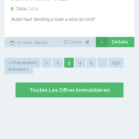
Odza
Odza
studio haut standing a louer a odza 90.000f
Détails
J'aime
10 mois depuis
» Précédent
1
2
3
4
5
…
132
Suivant »
Toutes Les Offres Immobilières