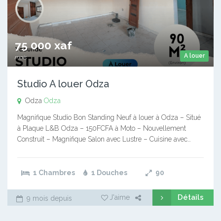
75 000 xaf
A louer
mois
Studio A louer Odza
Odza
Odza
Magnifique Studio Bon Standing Neuf à louer à Odza – Situé
à Plaque L&B Odza – 150FCFA à Moto – Nouvellement
Construit – Magnifique Salon avec Lustre – Cuisine avec…
1 Chambres
1 Douches
90
Détails
J'aime
9 mois depuis