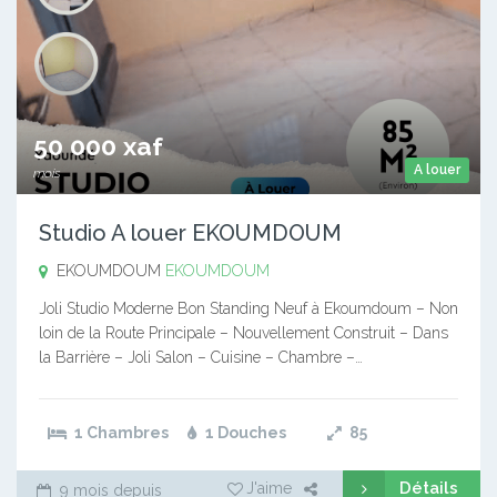
50 000 xaf
A louer
mois
Studio A louer EKOUMDOUM
EKOUMDOUM
EKOUMDOUM
Joli Studio Moderne Bon Standing Neuf à Ekoumdoum – Non
loin de la Route Principale – Nouvellement Construit – Dans
la Barrière – Joli Salon – Cuisine – Chambre –…
1 Chambres
1 Douches
85
Détails
J'aime
9 mois depuis