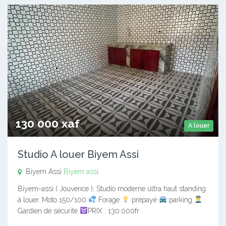
130 000 xaf
A louer
Studio A louer Biyem Assi
Biyem Assi
Biyem assi
Biyem-assi ( Jouvence ), Studio moderne ultra haut standing
à louer. Moto 150/100
Forage
prépayé
parking
Gardien de sécurité
PRIX : 130.000fr