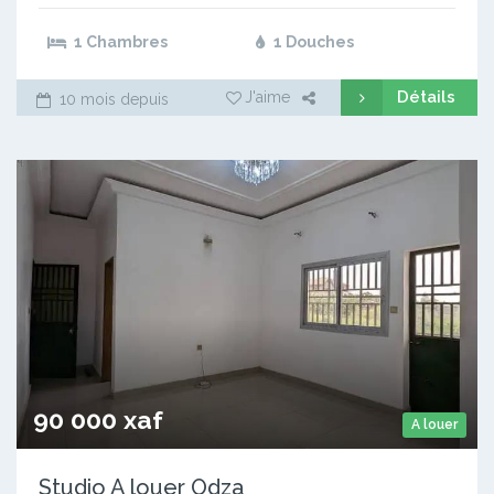
1 Chambres
1 Douches
Détails
J'aime
10 mois depuis
90 000 xaf
A louer
Studio A louer Odza