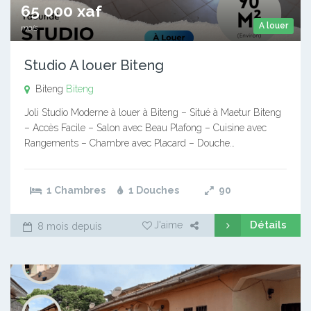
65 000 xaf
A louer
mois
Studio A louer Biteng
Biteng
Biteng
Joli Studio Moderne à louer à Biteng – Situé à Maetur Biteng
– Accès Facile – Salon avec Beau Plafong – Cuisine avec
Rangements – Chambre avec Placard – Douche…
1 Chambres
1 Douches
90
Détails
J'aime
8 mois depuis