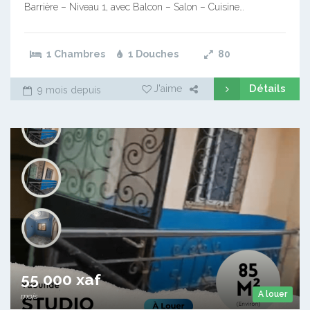
Barrière – Niveau 1, avec Balcon – Salon – Cuisine…
1 Chambres
1 Douches
80
Détails
J'aime
9 mois depuis
55 000 xaf
A louer
mois