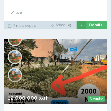
970
Détails
J'aime
7 mois depuis
12 000 000 xaf
A vendre