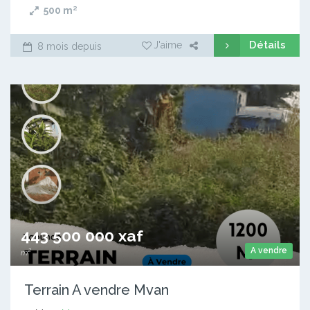
500
m²
Détails
J'aime
8 mois depuis
443 500 000 xaf
A vendre
m²
Terrain A vendre Mvan