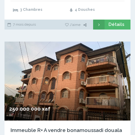
3 Chambres
4 Douches
Détails
7 mois depuis
J'aime
250 000 000 xaf
m²
Immeuble R+ A vendre bonamoussadi douala