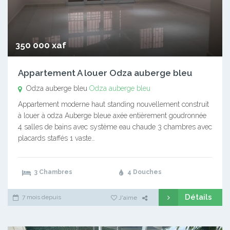
350 000 xaf
Appartement A louer Odza auberge bleu
Odza auberge bleu
Odza auberge bleu
Appartement moderne haut standing nouvellement construit
à louer à odza Auberge bleue axée entièrement goudronnée
4 salles de bains avec système eau chaude 3 chambres avec
placards staffés 1 vaste…
3 Chambres
4 Douches
Détails
7 mois depuis
J'aime