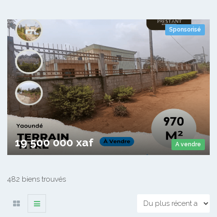
Sponsorisé
Terrain A vendre Awaïe Escalier
Awaïe Escalier
970
19 500 000 xaf
A vendre
482 biens trouvés