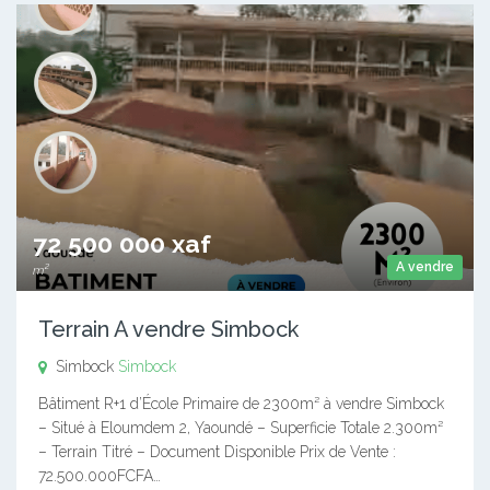
72 500 000 xaf
A vendre
m²
Terrain A vendre Simbock
Simbock
Simbock
Bâtiment R+1 d’École Primaire de 2300m² à vendre Simbock
– Situé à Eloumdem 2, Yaoundé – Superficie Totale 2.300m²
– Terrain Titré – Document Disponible Prix de Vente :
72.500.000FCFA…