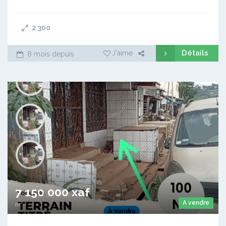
2 300
Détails
J'aime
8 mois depuis
7 150 000 xaf
A vendre
m²