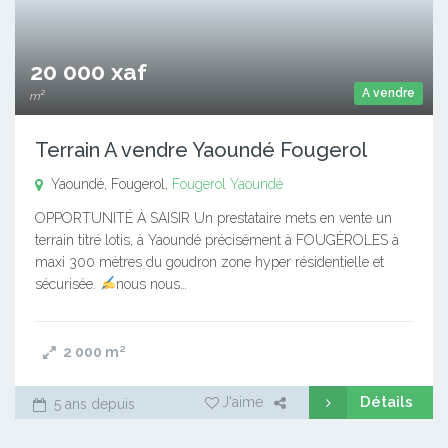
20 000 xaf
A vendre
m²
Terrain A vendre Yaoundé Fougerol
Yaoundé, Fougerol,
Fougerol
Yaoundé
OPPORTUNITÉ À SAISIR Un prestataire mets en vente un
terrain titré lotis, à Yaoundé précisément à FOUGÈROLES à
maxi 300 mètres du goudron zone hyper résidentielle et
sécurisée.
nous nous…
2 000
m²
Détails
J'aime
5 ans depuis