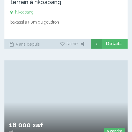
terrain à nkoabang
Nkoabang
bakassi à 90m du goudron
Détails
J'aime
5 ans depuis
16 000 xaf
A vendre
m²