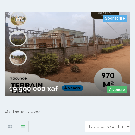
Sponsorisé
Terrain A vendre Awaïe Escalier
Awaïe Escalier
970
19 500 000 xaf
A vendre
481 biens trouvés