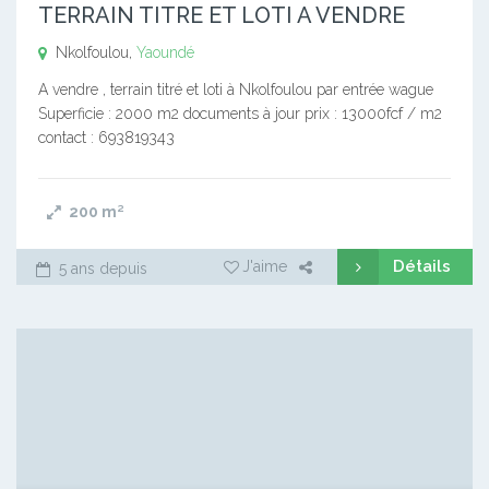
TERRAIN TITRE ET LOTI A VENDRE
Nkolfoulou,
Yaoundé
A vendre , terrain titré et loti à Nkolfoulou par entrée wague
Superficie : 2000 m2 documents à jour prix : 13000fcf / m2
contact : 693819343
200
m²
Détails
J'aime
5 ans depuis