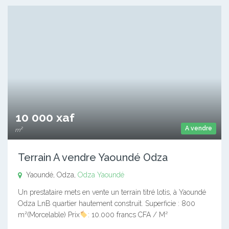
10 000 xaf
A vendre
m²
Terrain A vendre Yaoundé Odza
Yaoundé, Odza,
Odza
Yaoundé
Un prestataire mets en vente un terrain titré lotis, à Yaoundé
Odza LnB quartier hautement construit. Superficie : 800
m²(Morcelable) Prix
: 10.000 francs CFA / M²