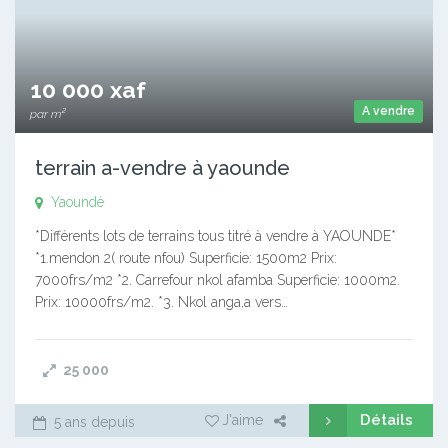
10 000 xaf
A vendre
par m²
terrain a-vendre à yaounde
Yaoundé
*Différents lots de terrains tous titré à vendre à YAOUNDE*
*1.mendon 2( route nfou) Superficie: 1500m2 Prix:
7000frs/m2 *2. Carrefour nkol afamba Superficie: 1000m2.
Prix: 10000frs/m2. *3. Nkol anga,a vers…
25 000
Détails
J'aime
5 ans depuis