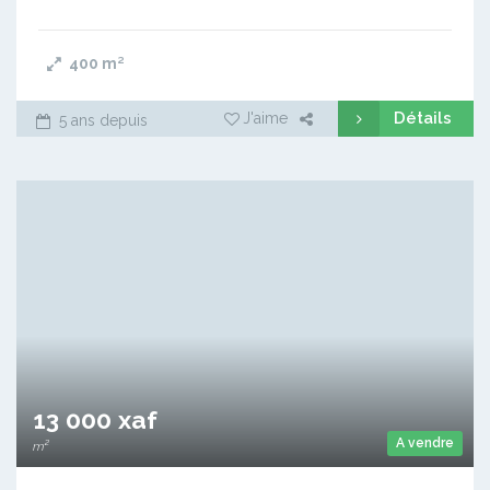
400
m²
Détails
J'aime
5 ans depuis
13 000 xaf
A vendre
m²