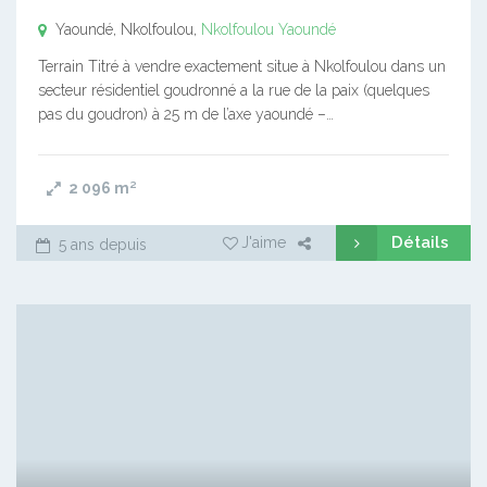
Yaoundé, Nkolfoulou,
Nkolfoulou
Yaoundé
Terrain Titré à vendre exactement situe à Nkolfoulou dans un
secteur résidentiel goudronné a la rue de la paix (quelques
pas du goudron) à 25 m de l’axe yaoundé –…
2 096
m²
Détails
J'aime
5 ans depuis