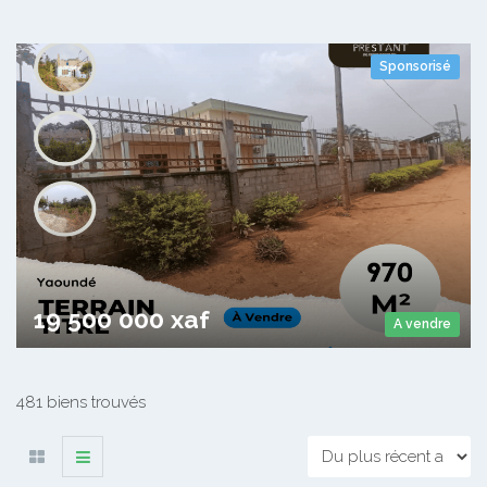
Sponsorisé
Terrain A vendre Awaïe Escalier
Awaïe Escalier
970
19 500 000 xaf
A vendre
481 biens trouvés