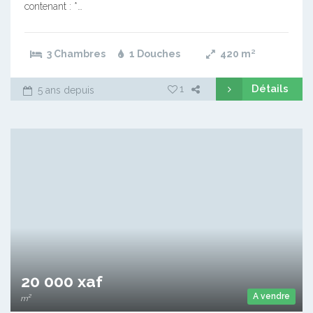
contenant : *…
3 Chambres
1 Douches
420
m²
Détails
1
5 ans depuis
20 000 xaf
A vendre
m²