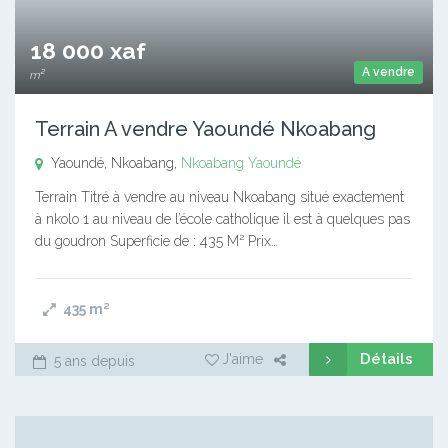
18 000 xaf
A vendre
m²
Terrain A vendre Yaoundé Nkoabang
Yaoundé, Nkoabang,
Nkoabang
Yaoundé
Terrain Titré à vendre au niveau Nkoabang situé exactement
à nkolo 1 au niveau de l’école catholique il est à quelques pas
du goudron Superficie de : 435 M² Prix…
435
m²
Détails
J'aime
5 ans depuis