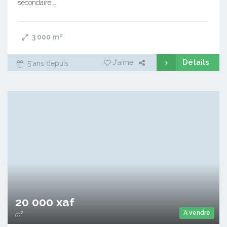
secondaire.…
3 000
m²
Détails
J'aime
5 ans depuis
20 000 xaf
A vendre
m²