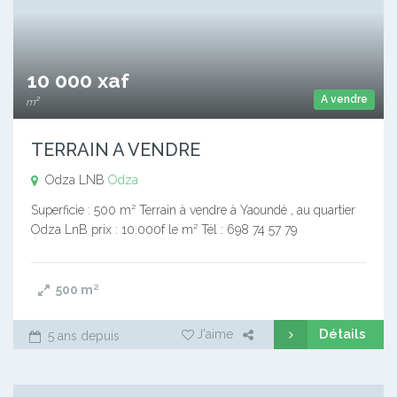
10 000 xaf
A vendre
m²
TERRAIN A VENDRE
Odza LNB
Odza
Superficie : 500 m² Terrain à vendre à Yaoundé , au quartier
Odza LnB prix : 10.000f le m² Tél : 698 74 57 79
500
m²
Détails
J'aime
5 ans depuis