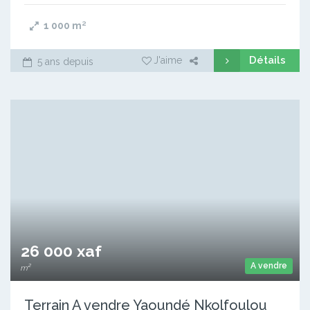
1 000
m²
Détails
J'aime
5 ans depuis
26 000 xaf
A vendre
m²
Terrain A vendre Yaoundé Nkolfoulou