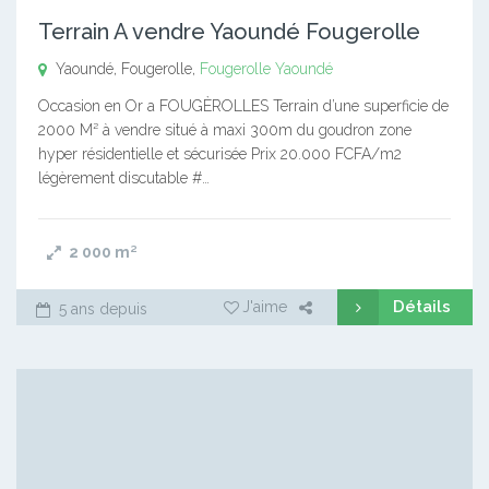
Terrain A vendre Yaoundé Fougerolle
Yaoundé, Fougerolle,
Fougerolle
Yaoundé
Occasion en Or a FOUGÈROLLES Terrain d’une superficie de
2000 M² à vendre situé à maxi 300m du goudron zone
hyper résidentielle et sécurisée Prix 20.000 FCFA/m2
légèrement discutable #…
2 000
m²
Détails
J'aime
5 ans depuis