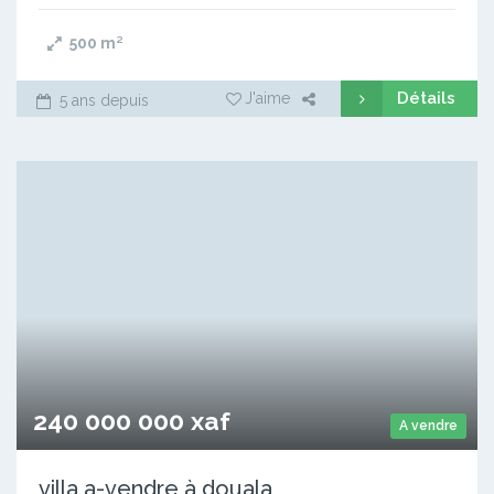
500
m²
Détails
J'aime
5 ans depuis
240 000 000 xaf
A vendre
villa a-vendre à douala