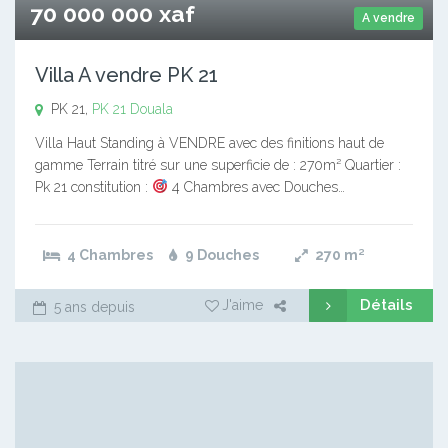
70 000 000 xaf
A vendre
Villa A vendre PK 21
PK 21,
PK 21
Douala
Villa Haut Standing à VENDRE avec des finitions haut de
gamme Terrain titré sur une superficie de : 270m² Quartier :
Pk 21 constitution :
4 Chambres avec Douches…
4 Chambres
9 Douches
270
m²
Détails
J'aime
5 ans depuis