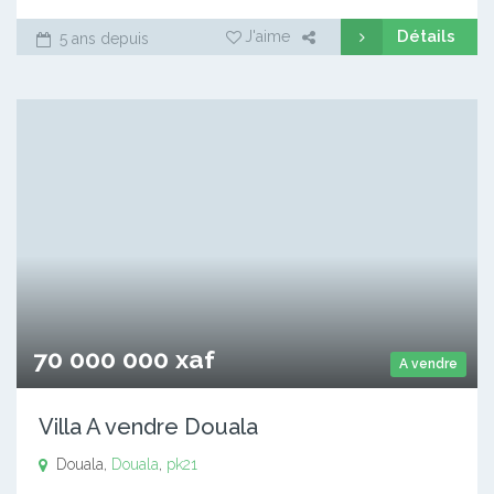
Détails
J'aime
5 ans depuis
70 000 000 xaf
A vendre
Villa A vendre Douala
Douala,
Douala
,
pk21