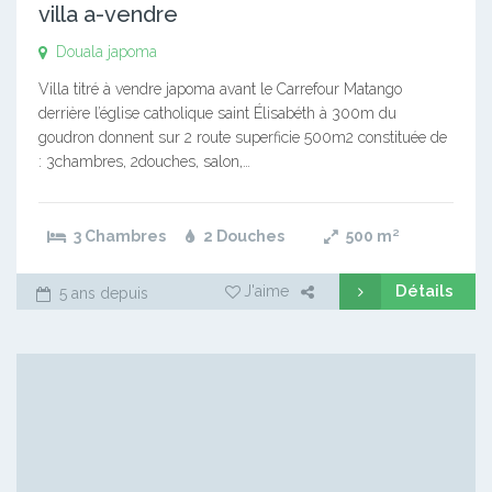
villa a-vendre
Douala japoma
Villa titré à vendre japoma avant le Carrefour Matango
derrière l’église catholique saint Élisabéth à 300m du
goudron donnent sur 2 route superficie 500m2 constituée de
: 3chambres, 2douches, salon,…
3 Chambres
2 Douches
500
m²
Détails
J'aime
5 ans depuis