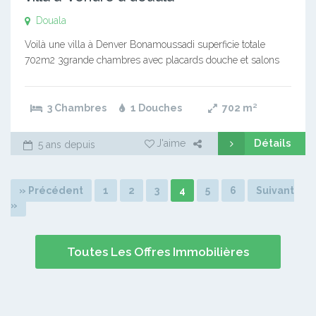
Douala
Voilà une villa à Denver Bonamoussadi superficie totale
702m2 3grande chambres avec placards douche et salons
3 Chambres
1 Douches
702
m²
Détails
J'aime
5 ans depuis
» Précédent
1
2
3
4
5
6
Suivant
»
Toutes Les Offres Immobilières