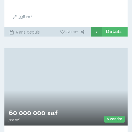
336
m²
Détails
J'aime
5 ans depuis
60 000 000 xaf
A vendre
par m²