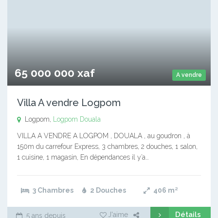
65 000 000 xaf
A vendre
Villa A vendre Logpom
Logpom,
Logpom
Douala
VILLA A VENDRE A LOGPOM , DOUALA , au goudron , à
150m du carrefour Express, 3 chambres, 2 douches, 1 salon,
1 cuisine, 1 magasin, En dépendances il y’a…
3 Chambres
2 Douches
406
m²
Détails
J'aime
5 ans depuis