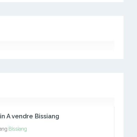
in A vendre Bissiang
iang
Bissiang