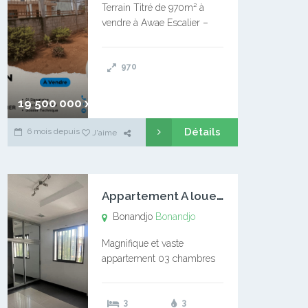
Terrain Titré de 970m² à
vendre à Awae Escalier –
Situé à Manassa, vers
Ngoantet – Non loin de
970
l’Université Catholique –
Encore d’autres Espaces
Disponibles – Terrain Titré –
19 500 000 xaf
…
Détails
6 mois depuis
J'aime
A
ppartement A louer Bonandjo
Bonandjo
Bonandjo
Magnifique et vaste
appartement 03 chambres
disponible à BONANDJO
DLA1 03 chambre 03
3
3
douches 01 vaste salon 01