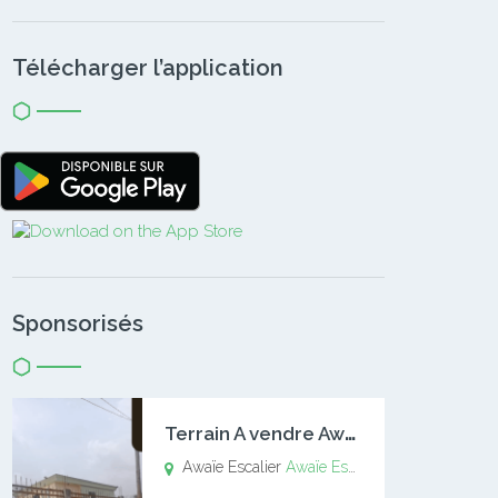
Télécharger l’application
Sponsorisés
T
errain A vendre Awaïe Escalier
Awaïe Escalier
Awaïe Escalier