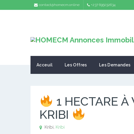
contact@homecm.online
+237 695032634
Acceuil
Les Offres
Les Demandes
1 HECTARE À 
KRIBI
Kribi,
Kribi