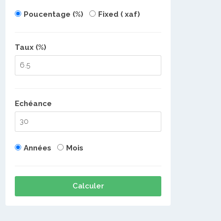
Poucentage (%)
Fixed ( xaf)
Taux (%)
Echéance
Années
Mois
Calculer