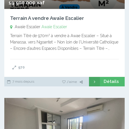
19 500 000 xaf
Terrain A vendre Awaïe Escalier
Awaïe Escalier
Awaïe Escalier
Terrain Titré de 970m² à vendre à Awae Escalier – Situé à
Manassa, vers Ngoantet – Non loin de l’Université Catholique
– Encore d’autres Espaces Disponibles – Terrain Titré –…
970
Détails
7 mois depuis
J'aime