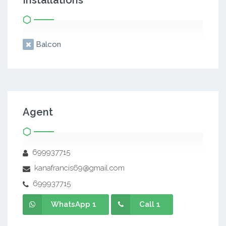
Installations
Balcon
Agent
699937715
kanafrancis69@gmail.com
699937715
WhatsApp 1
Call 1