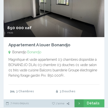
850 000 xaf
mois
Appartement A louer Bonandjo
Bonandjo
Bonandjo
Magnifique et vaste appartement 03 chambres disponible à
BONANDJO DLA1 03 chambre 03 douches 01 vaste salon
01 très vaste cuisine Balcons buanderie Groupe électrogène
Parking forage gardin Prx: 850.000Fr…
3 Chambres
3 Douches
Détails
7 mois depuis
J'aime