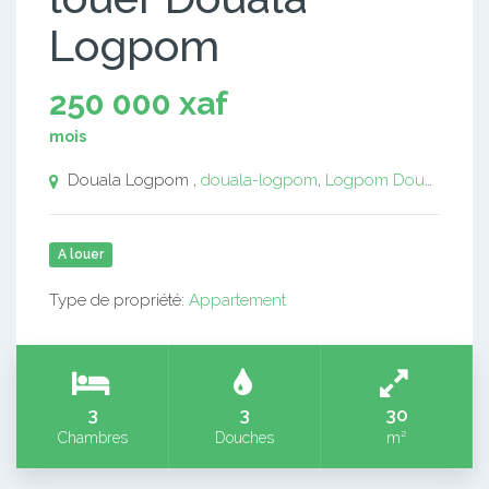
Logpom
250 000 xaf
mois
Douala Logpom ,
douala-logpom
,
Logpom
Douala
A louer
Type de propriété:
Appartement
3
3
30
Chambres
Douches
m²