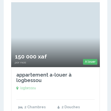
150 000 xaf
A louer
par mois
appartement a-louer à
logbessou
logbessou
2 Chambres
2 Douches