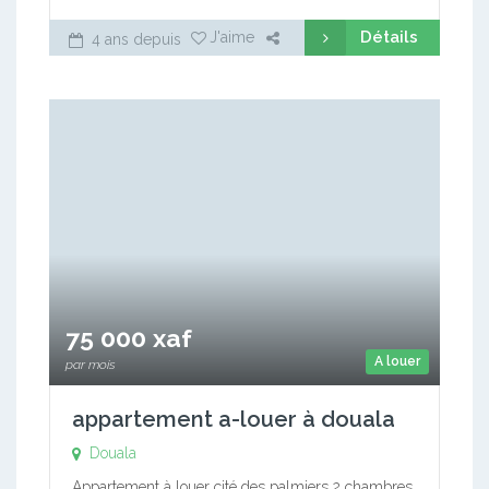
Détails
J'aime
4 ans depuis
75 000 xaf
A louer
par mois
appartement a-louer à douala
Douala
Appartement à louer cité des palmiers 2 chambres