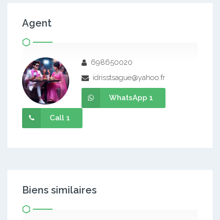
Agent
698650020
idrisstsague@yahoo.fr
WhatsApp 1
Call 1
Biens similaires