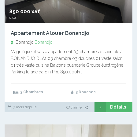
850 000 xaf
mois
Appartement A louer Bonandjo
Bonandjo
Bonandjo
Magnifique et vaste appartement 03 chambres disponible à
BONANDJO DLA1 03 chambre 03 douches 01 vaste salon
01 très vaste cuisine Balcons buanderie Groupe électrogène
Parking forage gardin Prx: 850.000Fr…
3 Chambres
3 Douches
Détails
7 mois depuis
J'aime