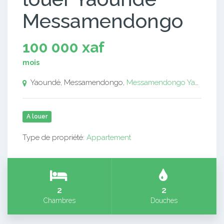
Messamendongo
100 000 xaf
mois
Yaoundé, Messamendongo,
Messamendongo
Yaoundé
A louer
Type de propriété:
Appartement
2
2
Chambres
Douches