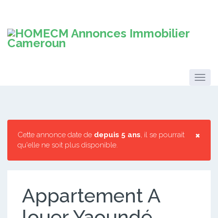
×
Cette annonce date de
depuis 5 ans
, il se pourrait
qu'elle ne soit plus disponible.
Appartement A
louer Yaoundé