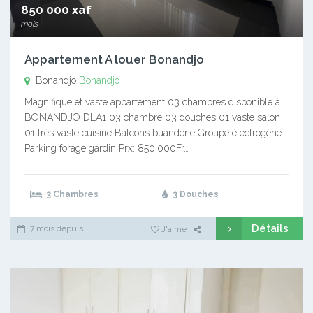
850 000 xaf
mois
Appartement A louer Bonandjo
Bonandjo
Bonandjo
Magnifique et vaste appartement 03 chambres disponible à
BONANDJO DLA1 03 chambre 03 douches 01 vaste salon
01 très vaste cuisine Balcons buanderie Groupe électrogène
Parking forage gardin Prx: 850.000Fr…
3 Chambres
3 Douches
Détails
7 mois depuis
J'aime