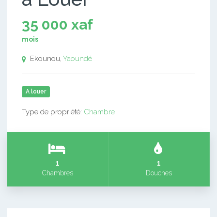
35 000 xaf
mois
Ekounou,
Yaoundé
A louer
Type de propriété:
Chambre
1
1
Chambres
Douches