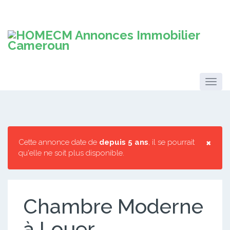
×
Cette annonce date de
depuis 5 ans
, il se pourrait
qu'elle ne soit plus disponible.
Chambre Moderne
à Louer