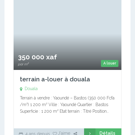
350 000 xaf
A louer
par m²
terrain a-louer à douala
Douala
Terrain à vendre : Yaoundé – Bastos (350 000 Fcfa
/m²) 1 200 m² Ville : Yaoundé Quartier : Bastos
Superficie : 1 200 m² Etat terrain : Titré Position…
Détails
J'aime
4 ans depuis