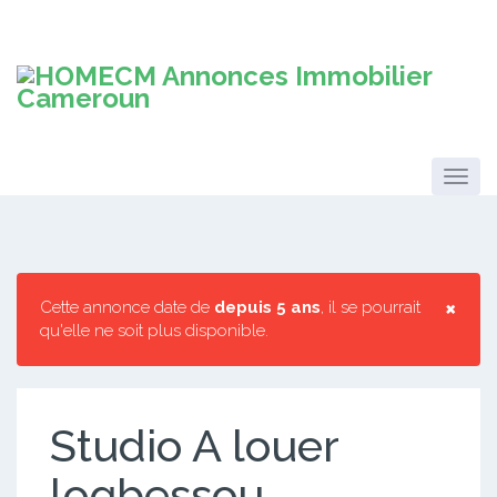
×
Cette annonce date de
depuis 5 ans
, il se pourrait
qu'elle ne soit plus disponible.
Studio A louer
logbessou