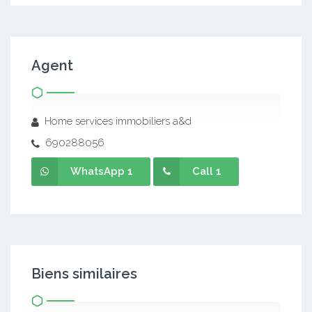
Agent
Home services immobiliers a&d
690288056
WhatsApp 1
Call 1
Biens similaires