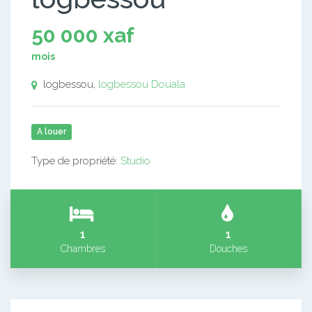
50 000 xaf
mois
logbessou,
logbessou
Douala
A louer
Type de propriété:
Studio
1
1
Chambres
Douches