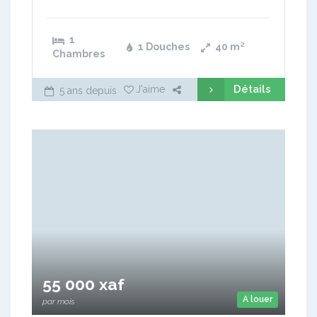
1
1 Douches
40
m²
Chambres
Détails
J'aime
5 ans depuis
55 000 xaf
A louer
par mois