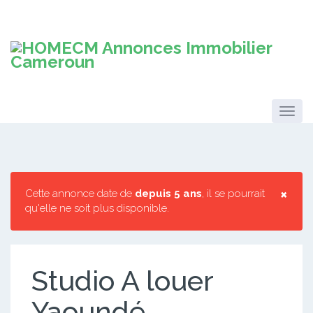
×
Cette annonce date de
depuis 5 ans
, il se pourrait
qu'elle ne soit plus disponible.
Studio A louer
Yaoundé