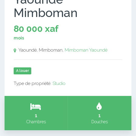
Mimboman
80 000 xaf
mois
Yaoundé, Mimboman,
Mimboman
Yaoundé
A louer
Type de propriété:
Studio
1
1
Chambres
Douches