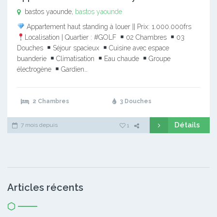
bastos yaounde,
bastos yaounde
Appartement haut standing à louer || Prix: 1.000.000frs
Localisation | Quartier : #GOLF
02 Chambres
03
Douches
Séjour spacieux
Cuisine avec espace
buanderie
Climatisation
Eau chaude
Groupe
électrogène
Gardien…
2 Chambres
3 Douches
Détails
7 mois depuis
1
Articles récents