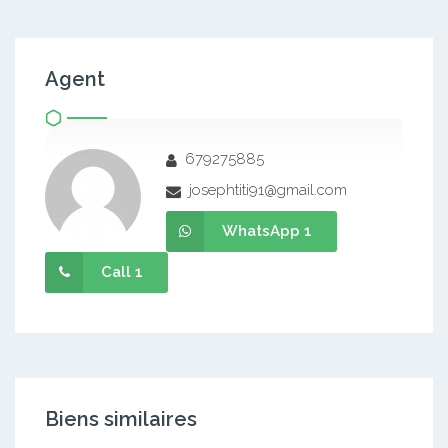
Agent
679275885
josephtiti91@gmail.com
WhatsApp 1
Call 1
Biens similaires