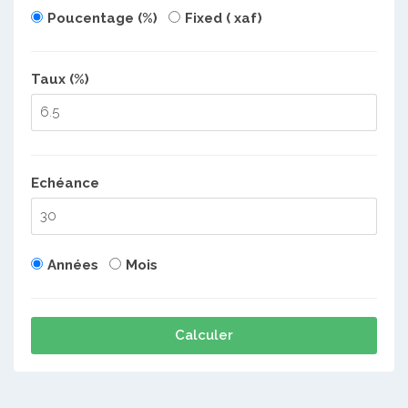
Poucentage (%)
Fixed ( xaf)
Taux (%)
Echéance
Années
Mois
Calculer