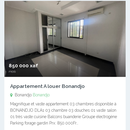
850 000 xaf
mois
Appartement A louer Bonandjo
Bonandjo
Bonandjo
Magnifique et vaste appartement 03 chambres disponible à
BONANDJO DLA1 03 chambre 03 douches 01 vaste salon
01 très vaste cuisine Balcons buanderie Groupe électrogène
Parking forage gardin Prx: 850.000Fr…