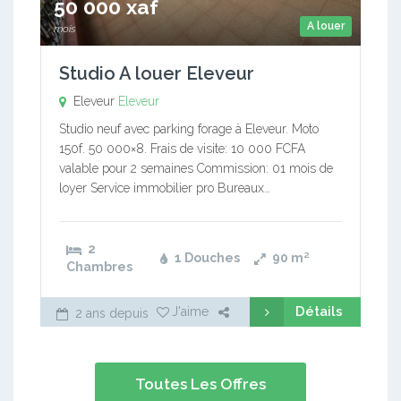
50 000 xaf
A louer
mois
Studio A louer Eleveur
Eleveur
Eleveur
Studio neuf avec parking forage à Eleveur. Moto
150f. 50 000×8. Frais de visite: 10 000 FCFA
valable pour 2 semaines Commission: 01 mois de
loyer Service immobilier pro Bureaux…
2
1 Douches
90
m²
Chambres
Détails
J'aime
2 ans depuis
Toutes Les Offres