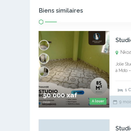
Biens similaires
Studi
Nko
Jolie S
à Moto –
Rangeme
1 
50 000 xaf
A louer
9 moi
mois
Studi