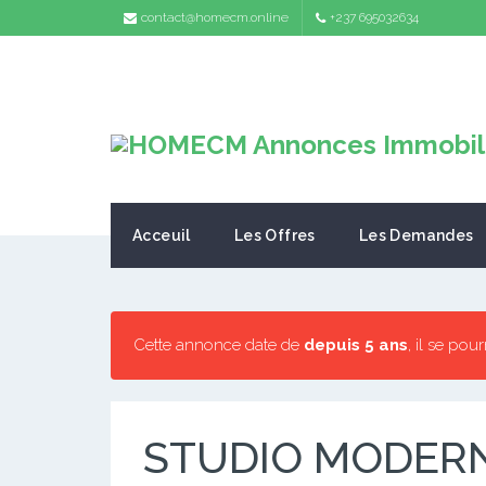
contact@homecm.online
+237 695032634
Acceuil
Les Offres
Les Demandes
Cette annonce date de
depuis 5 ans
, il se pou
STUDIO MODERN