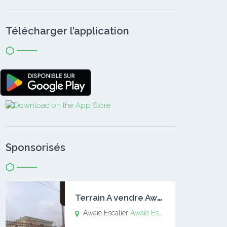
Télécharger l’application
Sponsorisés
T
errain A vendre Awaïe Escalier
Awaïe Escalier
Awaïe Escalier