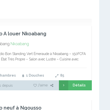
o A louer Nkoabang
abang
Nkoabang
tudio Bon Standing Vert Émeraude à Nkoabang – 150FCFA
 État Très Propre – Salon avec Lustre – Cuisine avec
nts – Chambre avec Placard – Jolie…
Chambres
1 Douches
85
Détails
J'aime
s depuis
o neuf à Ngousso