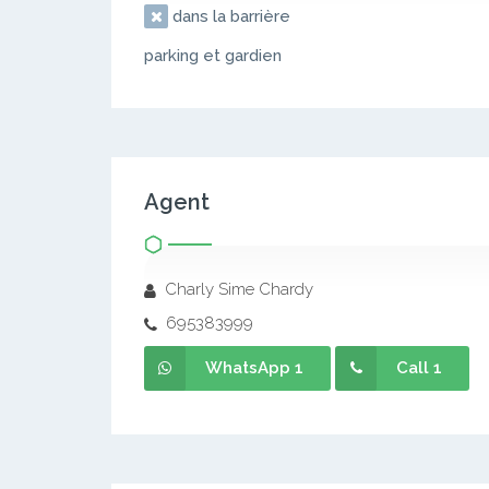
dans la barrière
parking et gardien
Agent
Charly Sime Chardy
695383999
WhatsApp 1
Call 1