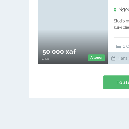
Ngo
Studio n
suivi cl
immobil
souscrip
1 
50 000 xaf
A louer
4 ans 
mois
Toute