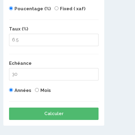
Poucentage (%)
Fixed ( xaf)
Taux (%)
Echéance
Années
Mois
Calculer