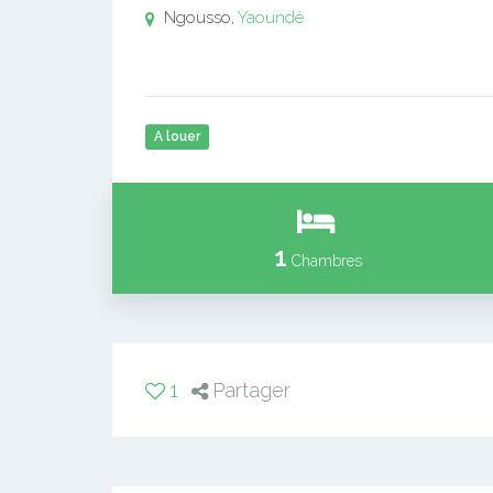
Ngousso,
Yaoundé
A louer
1
Chambres
1
Partager