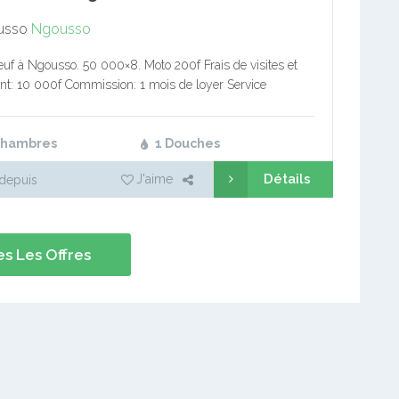
usso
Ngousso
euf à Ngousso. 50 000×8. Moto 200f Frais de visites et
ient: 10 000f Commission: 1 mois de loyer Service
ier Tél: (+237) 677298732/694494694 Bureaux de
tion: Mvog…
Chambres
1 Douches
Détails
J'aime
depuis
s Les Offres