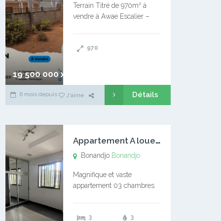
Terrain Titré de 970m² à
vendre à Awae Escalier –
Situé à Manassa, vers
Ngoantet – Non loin de
970
l’Université Catholique –
Encore d’autres Espaces
Disponibles – Terrain Titré –
19 500 000 xaf
…
Détails
6 mois depuis
J'aime
A
ppartement A louer Bonandjo
Bonandjo
Bonandjo
Magnifique et vaste
appartement 03 chambres
disponible à BONANDJO
DLA1 03 chambre 03
3
3
douches 01 vaste salon 01