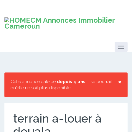
×
Cette annonce date de
depuis 4 ans
, il se pourrait
qu'elle ne soit plus disponible.
terrain a-louer à
douala