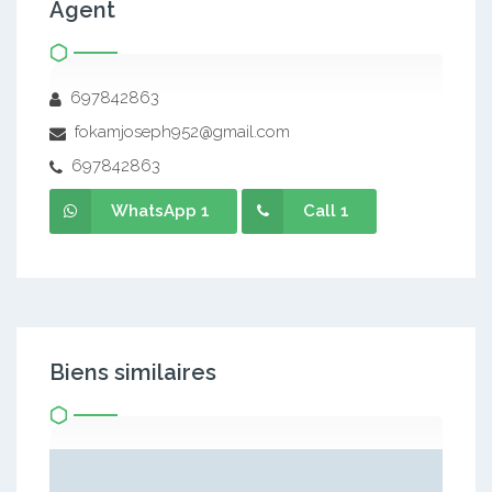
Agent
697842863
fokamjoseph952@gmail.com
697842863
WhatsApp 1
Call 1
Biens similaires