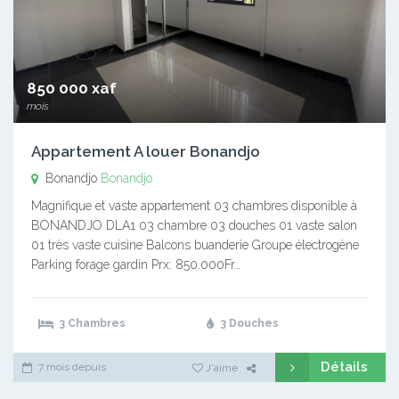
850 000 xaf
mois
Appartement A louer Bonandjo
Bonandjo
Bonandjo
Magnifique et vaste appartement 03 chambres disponible à
BONANDJO DLA1 03 chambre 03 douches 01 vaste salon
01 très vaste cuisine Balcons buanderie Groupe électrogène
Parking forage gardin Prx: 850.000Fr…
3 Chambres
3 Douches
Détails
7 mois depuis
J'aime