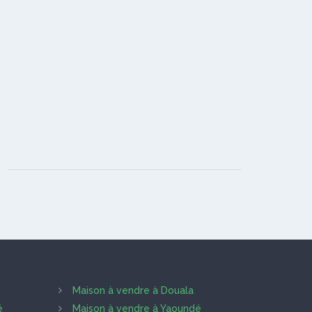
Maison à vendre à Douala
é
Maison à vendre à Yaoundé