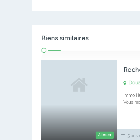
Biens similaires
Reche
Doua
Immo Hun
Vous rec
terrain
votre re
A louer
5 ans 