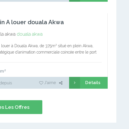
in A louer douala Akwa
la akwa
douala akwa
à louer à Douala Akwa, de 375m² situé en plein Akwa,
atégique d’animation commerciale coincée entre le port
et le reste de la ville de Douala, ainsi…
m²
Détails
J'aime
depuis
s Les Offres