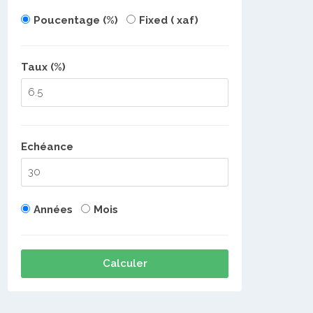
Poucentage (%)
Fixed ( xaf)
Taux (%)
Echéance
Années
Mois
Calculer