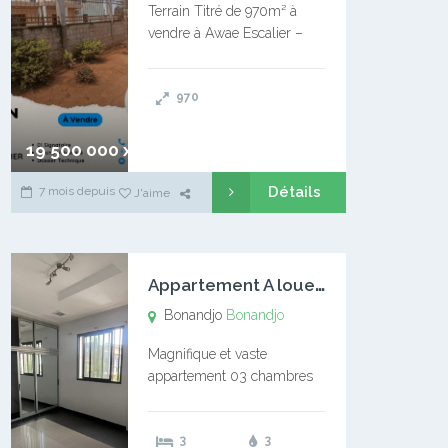
Terrain Titré de 970m² à
vendre à Awae Escalier –
Situé à Manassa, vers
Ngoantet – Non loin de
970
l’Université Catholique –
Encore d’autres Espaces
Disponibles – Terrain Titré –
19 500 000 xaf
…
Détails
7 mois depuis
J'aime
A
ppartement A louer Bonandjo
Bonandjo
Bonandjo
Magnifique et vaste
appartement 03 chambres
disponible à BONANDJO
DLA1 03 chambre 03
3
3
douches 01 vaste salon 01