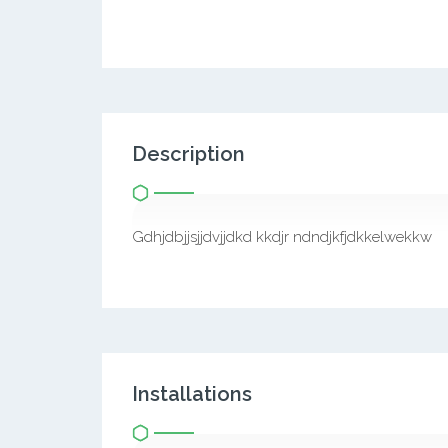
Description
Gdhjdbjjsjjdvjjdkd kkdjr ndndjkfjdkkelwekkw
Installations