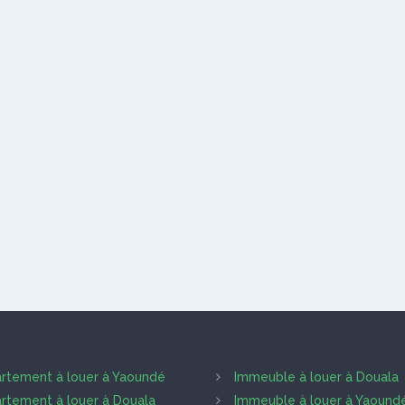
rtement à louer à Yaoundé
Immeuble à louer à Douala
rtement à louer à Douala
Immeuble à louer à Yaound