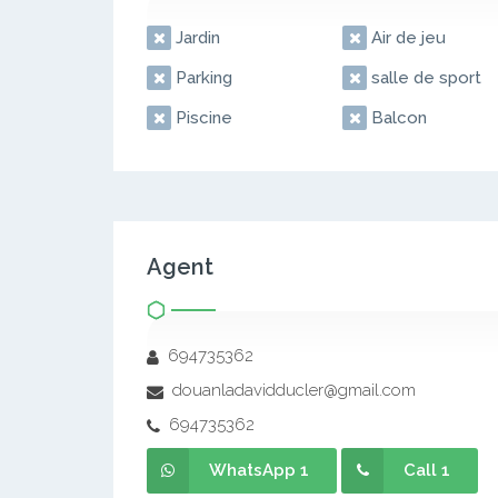
Jardin
Air de jeu
Parking
salle de sport
Piscine
Balcon
Agent
694735362
douanladavidducler@gmail.com
694735362
WhatsApp 1
Call 1