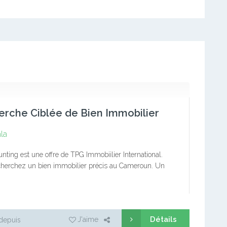
rche Ciblée de Bien Immobilier
la
ting est une offre de TPG Immobiilier International.
herchez un bien immobilier précis au Cameroun. Un
 Une maison Un appartement Un Commerce Etc Confiez
cherche ciblée…
Détails
J'aime
depuis