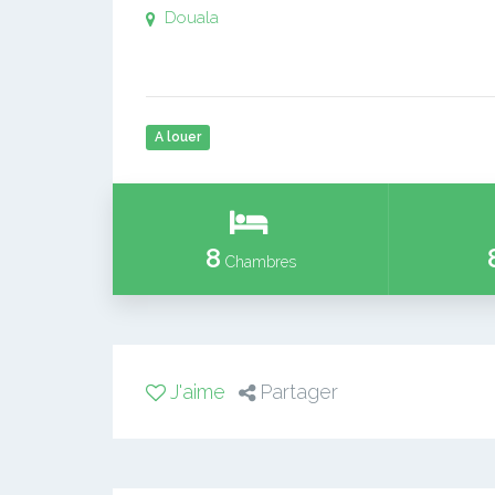
Douala
A louer
8
Chambres
J'aime
Partager