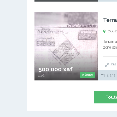
Terra
doua
Terrain 
zone str
autonome 
375
500 000 xaf
A louer
2 ans 
mois
Toute