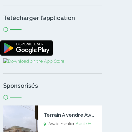
Télécharger l’application
Sponsorisés
T
errain A vendre Awaïe Escalier
Awaïe Escalier
Awaïe Escalier