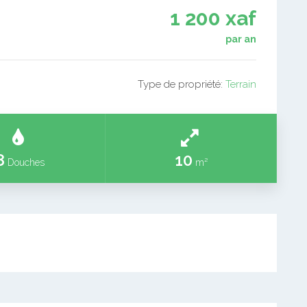
1 200 xaf
par an
Type de propriété:
Terrain
8
10
Douches
m²