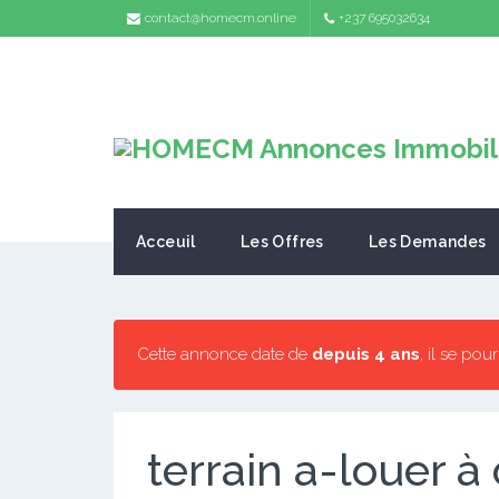
contact@homecm.online
+237 695032634
Acceuil
Les Offres
Les Demandes
Cette annonce date de
depuis 4 ans
, il se pou
terrain a-louer à