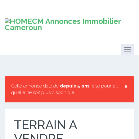
×
Cette annonce date de
depuis 5 ans
, il se pourrait
qu'elle ne soit plus disponible.
TERRAIN A
VENDRE