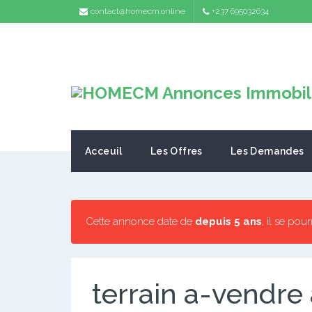
contact@homecm.online
+237 695032634
Acceuil
Les Offres
Les Demandes
Cette annonce date de
depuis 5 ans
, il se pou
terrain a-vendre