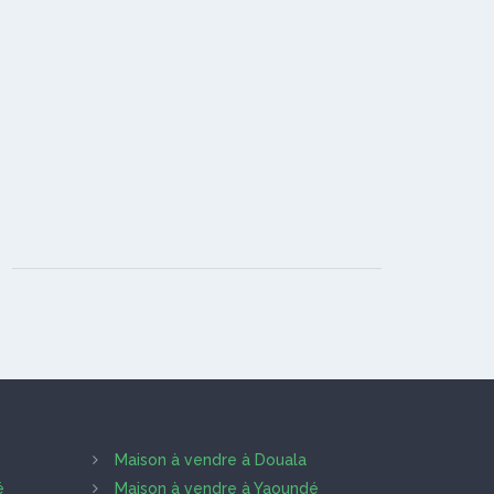
Maison à vendre à Douala
é
Maison à vendre à Yaoundé