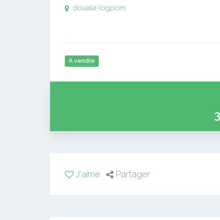
douala-logpom
A vendre
3
J'aime
Partager