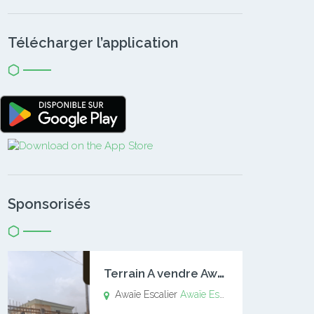
Télécharger l’application
Sponsorisés
T
errain A vendre Awaïe Escalier
Awaïe Escalier
Awaïe Escalier