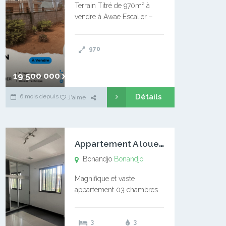
Terrain Titré de 970m² à
vendre à Awae Escalier –
Situé à Manassa, vers
Ngoantet – Non loin de
970
l’Université Catholique –
Encore d’autres Espaces
Disponibles – Terrain Titré –
19 500 000 xaf
…
Détails
6 mois depuis
J'aime
A
ppartement A louer Bonandjo
Bonandjo
Bonandjo
Magnifique et vaste
appartement 03 chambres
disponible à BONANDJO
DLA1 03 chambre 03
3
3
douches 01 vaste salon 01