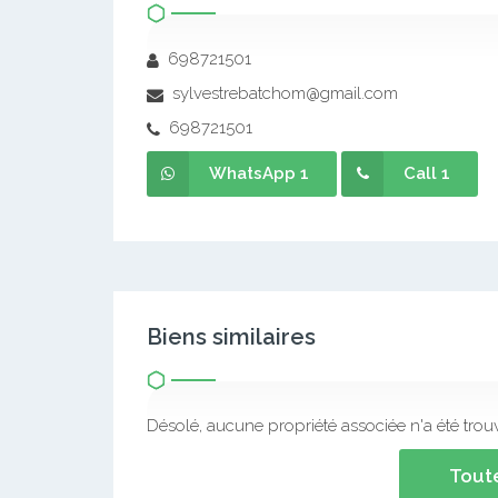
698721501
sylvestrebatchom@gmail.com
698721501
WhatsApp 1
Call 1
Biens similaires
Désolé, aucune propriété associée n'a été trou
Toute