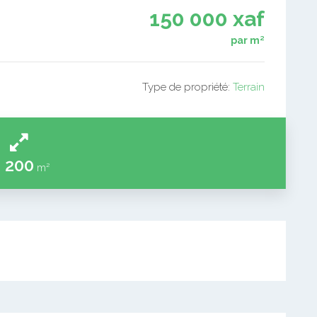
150 000 xaf
par m²
Type de propriété:
Terrain
 200
m²