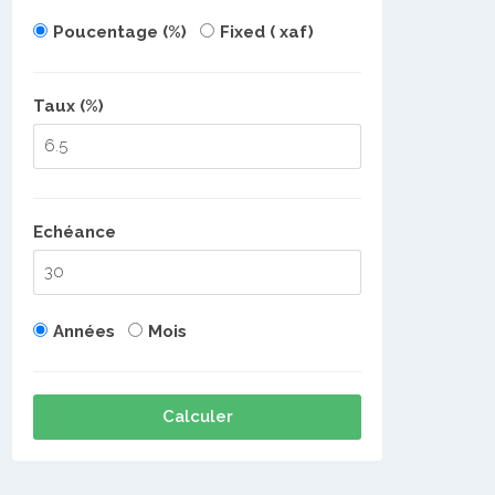
Poucentage (%)
Fixed ( xaf)
Taux (%)
Echéance
Années
Mois
Calculer