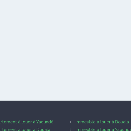
rtement à louer à Yaoundé
Immeuble à louer à Douala
rtement à louer à Douala
Immeuble à louer à Yaound