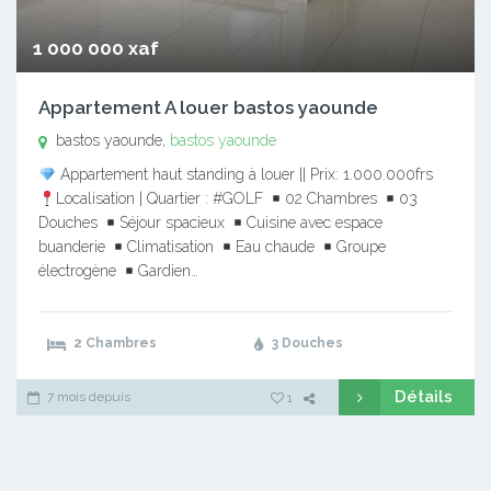
1 000 000 xaf
Appartement A louer bastos yaounde
bastos yaounde,
bastos yaounde
Appartement haut standing à louer || Prix: 1.000.000frs
Localisation | Quartier : #GOLF
02 Chambres
03
Douches
Séjour spacieux
Cuisine avec espace
buanderie
Climatisation
Eau chaude
Groupe
électrogène
Gardien…
2 Chambres
3 Douches
Détails
7 mois depuis
1