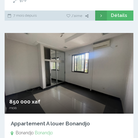
970
Détails
7 mois depuis
J'aime
850 000 xaf
mois
Appartement A louer Bonandjo
Bonandjo
Bonandjo