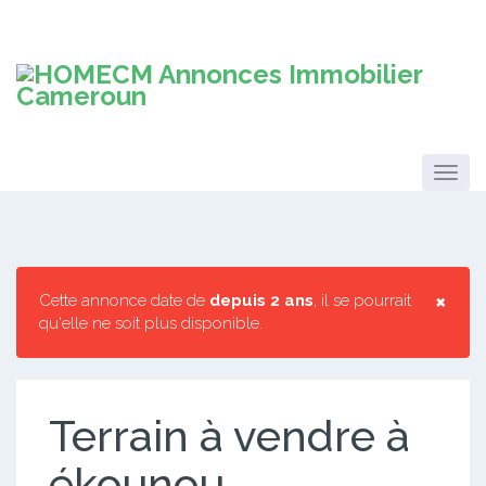
×
Cette annonce date de
depuis 2 ans
, il se pourrait
qu'elle ne soit plus disponible.
Terrain à vendre à
ékounou