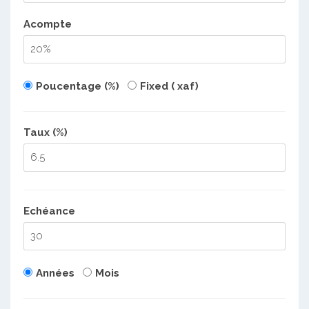
Acompte
Poucentage (%)
Fixed ( xaf)
Taux (%)
Echéance
Années
Mois