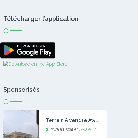
Télécharger l’application
Sponsorisés
T
errain A vendre Awaïe Escalier
Awaïe Escalier
Awaïe Escalier