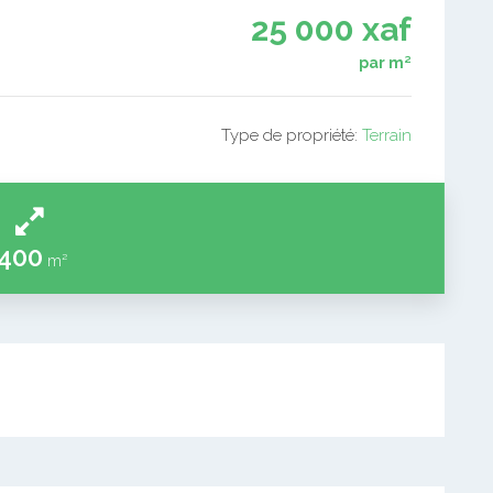
25 000 xaf
par m²
Type de propriété:
Terrain
400
m²