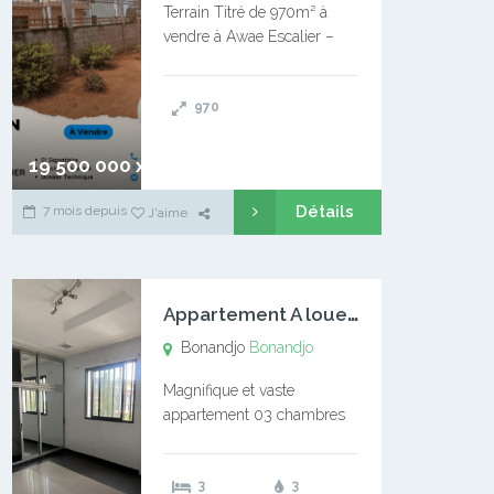
Terrain Titré de 970m² à
vendre à Awae Escalier –
Situé à Manassa, vers
Ngoantet – Non loin de
970
l’Université Catholique –
Encore d’autres Espaces
Disponibles – Terrain Titré –
19 500 000 xaf
…
Détails
7 mois depuis
J'aime
A
ppartement A louer Bonandjo
Bonandjo
Bonandjo
Magnifique et vaste
appartement 03 chambres
disponible à BONANDJO
DLA1 03 chambre 03
3
3
douches 01 vaste salon 01