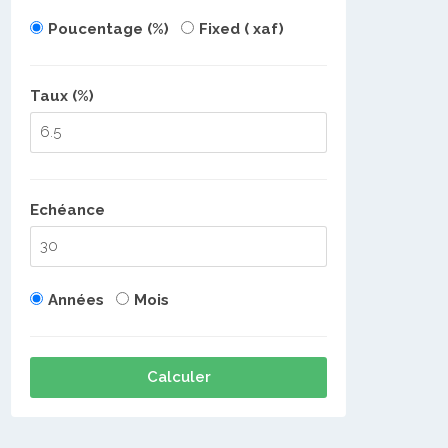
Poucentage (%)
Fixed ( xaf)
Taux (%)
Echéance
Années
Mois
Calculer