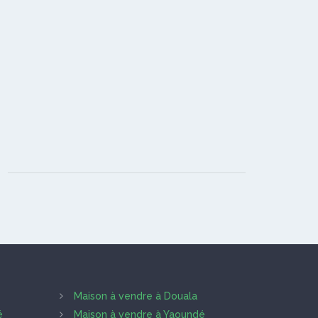
Maison à vendre à Douala
é
Maison à vendre à Yaoundé