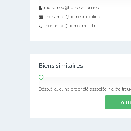
mohamed@homecm.online
mohamed@homecm.online
mohamed@homecm.online
Biens similaires
Désolé, aucune propriété associée n'a été trou
Toute