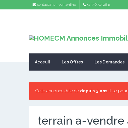
contact@homecm.online
+237 695032634
Acceuil
Les Offres
Les Demandes
Cette annonce date de
depuis 3 ans
, il se pou
terrain a-vendre