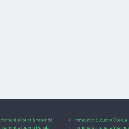
rtement à louer à Yaoundé
Immeuble à louer à Douala
rtement à louer à Douala
Immeuble à louer à Yaound