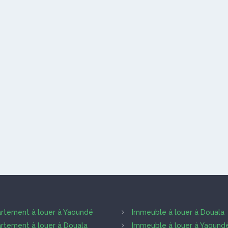
rtement à louer à Yaoundé
Immeuble à louer à Douala
rtement à louer à Douala
Immeuble à louer à Yaound