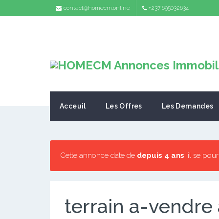
contact@homecm.online
+237 695032634
Acceuil
Les Offres
Les Demandes
Cette annonce date de
depuis 4 ans
, il se pou
terrain a-vendre