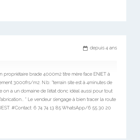
depuis 4 ans
n propriétaire brade 4000m2 titre mère face ENIET à
ment 3000frs/m2. N.b: *terrain site est à 4minutes de
te on a un domaine de l’état donc idéal aussi pour tout
 fabrication… * Le vendeur s’engage à bien tracer la route
 OUEST. #Contact: 6 74 74 13 85 WhatsApp/6 55 30 20