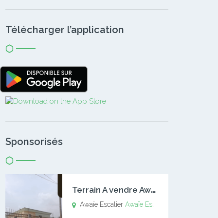
Télécharger l’application
Sponsorisés
T
errain A vendre Awaïe Escalier
Awaïe Escalier
Awaïe Escalier