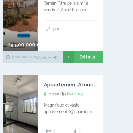
Terrain Titré de 970m² à
vendre à Awae Escalier –
Situé à Manassa, vers
Ngoantet – Non loin de
970
l’Université Catholique –
Encore d’autres Espaces
Disponibles – Terrain Titré –
19 500 000 xaf
…
Détails
6 mois depuis
J'aime
A
ppartement A louer Bonandjo
Bonandjo
Bonandjo
Magnifique et vaste
appartement 03 chambres
disponible à BONANDJO
DLA1 03 chambre 03
3
3
douches 01 vaste salon 01