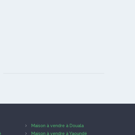
Maison à vendre à Douala
é
Maison à vendre à Yaoundé