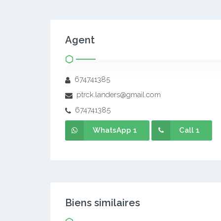
Agent
674741385
ptrck.landers@gmail.com
674741385
WhatsApp 1
Call 1
Biens similaires