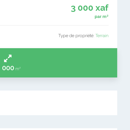
3 000 xaf
par m²
Type de propriété:
Terrain
 000
m²