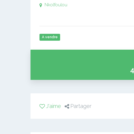
Nkolfoulou
A vendre
4
J'aime
Partager