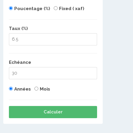
Poucentage (%)
Fixed ( xaf)
Taux (%)
Echéance
Années
Mois
Calculer